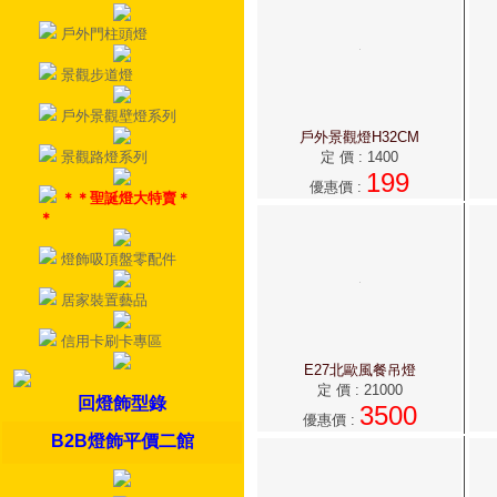
戶外門柱頭燈
景觀步道燈
戶外景觀壁燈系列
戶外景觀燈H32CM
定 價
:
1400
景觀路燈系列
199
優惠價
:
＊＊聖誕燈大特賣＊
＊
燈飾吸頂盤零配件
居家裝置藝品
信用卡刷卡專區
E27北歐風餐吊燈
定 價
:
21000
回燈飾型錄
3500
優惠價
:
B2B燈飾平價二館