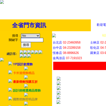
全省門市資訊
歡迎電
全省門市
│
社
搜尋
:
關鍵字
:
台北店
02-23460958
士林店
02-
台中店
04-23289158
彰化店
04-
恆春店
08-8896626
羅東店
03-
總訪客:
金馬澎店
07-7191023
YP設計款燈飾
卡米達燈飾精品
最新燈飾預購五折
設計師精選精品燈飾
國際燈飾照明品牌