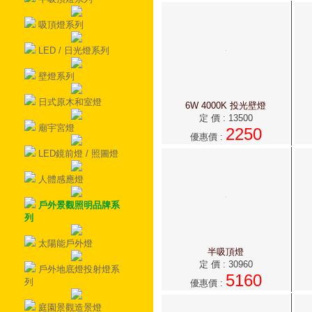
吸頂燈系列
LED / 日光燈系列
壁燈系列
日式原木和室燈
6W 4000K 投光壁燈
定 價
:
13500
廟宇宮燈
2250
優惠價
:
LED鏡前燈 / 照圖燈
人體感應燈
戶外景觀照明品牌系
列
太陽能戶外燈
半吸頂燈
定 價
:
30960
戶外地底燈投射燈系
5160
列
優惠價
:
庭園景觀造景燈