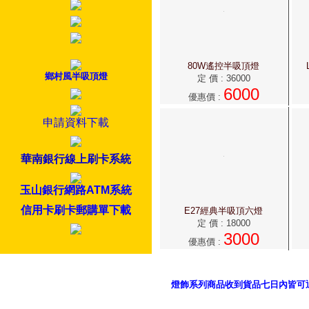
80W遙控半吸頂燈
鄉村風半吸頂燈
定 價
:
36000
6000
優惠價
:
申請資料下載
華南銀行線上刷卡系統
玉山銀行網路ATM系統
信用卡刷卡郵購單下載
E27經典半吸頂六燈
定 價
:
18000
3000
優惠價
:
燈飾系列商品收到貨品七日內皆可
御品科技、YP燈飾網版權所有 c 2011 