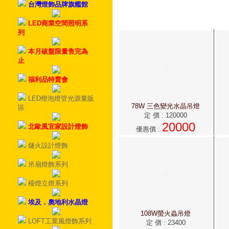
台灣燈飾品牌旗艦館
LED商業空間照明系
列
本月破盤限量售完為
止
福利品特賣會
LED燈泡燈管光源量販
78W 三色變光水晶吊燈
區
定 價
:
120000
20000
北歐風宜家設計燈飾
優惠價
:
燧火設計燈飾
吊扇燈飾系列
檯燈立燈系列
埃及．奧地利水晶燈
108W螢火蟲吊燈
LOFT工業風燈飾系列
定 價
:
23400