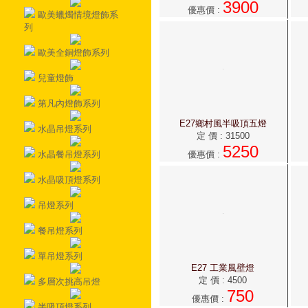
3900
優惠價
:
歐美蠟燭情境燈飾系
列
歐美全銅燈飾系列
兒童燈飾
第凡內燈飾系列
E27鄉村風半吸頂五燈
水晶吊燈系列
定 價
:
31500
5250
優惠價
:
水晶餐吊燈系列
水晶吸頂燈系列
吊燈系列
餐吊燈系列
單吊燈系列
E27 工業風壁燈
定 價
:
4500
多層次挑高吊燈
750
優惠價
:
半吸頂燈系列