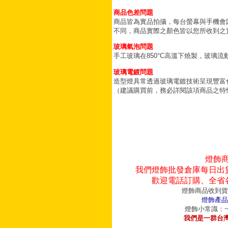
商品色差問題
商品皆為實品拍攝，每台螢幕與手機會
不同，商品實際之顏色皆以您所收到之
玻璃氣泡問題
手工玻璃在850°C高溫下燒製，玻璃
玻璃電鍍問題
造型燈具常透過玻璃電鍍技術呈現豐富
（建議購買前，務必詳閱該項商品之特
燈飾
我們燈飾批發倉庫每日出
歡迎電話訂購、全省
燈飾商品收到貨
燈飾產品
燈飾小常識：一
我們是一群台