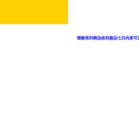
燈飾系列商品收到貨品七日內皆可
御品科技、YP燈飾網版權所有 c 2011 