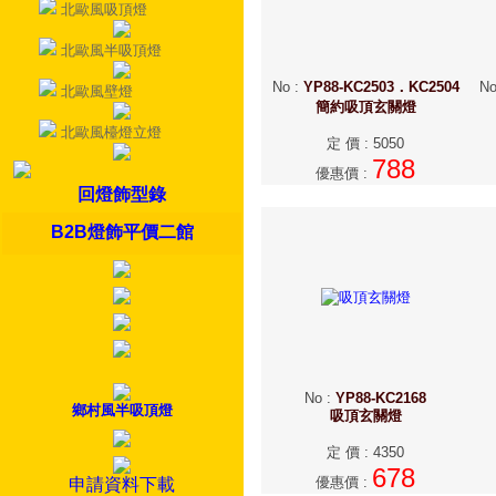
北歐風吸頂燈
北歐風半吸頂燈
No
:
YP88-KC2503．KC2504
N
北歐風壁燈
簡約吸頂玄關燈
北歐風檯燈立燈
定 價
:
5050
788
優惠價
:
回燈飾型錄
B2B燈飾平價二館
No
:
YP88-KC2168
鄉村風半吸頂燈
吸頂玄關燈
定 價
:
4350
678
優惠價
:
申請資料下載