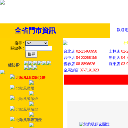
全省門市資訊
歡迎電
全省門市
│
社
搜尋
:
關鍵字
:
台北店
02-23460958
士林店
02-
台中店
04-23289158
彰化店
04-
恆春店
08-8896626
羅東店
03-
總訪客:
金馬澎店
07-7191023
北歐風LED吸頂燈
北歐風吊燈
北歐風餐吊燈
北歐風單吊燈
北歐風單吸頂燈