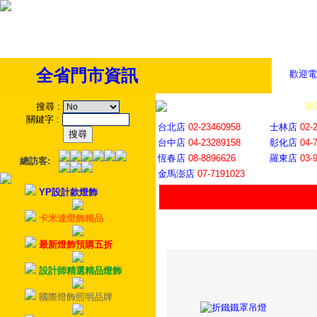
全省門市資訊
歡迎電
全省門市
│
社
搜尋
:
關鍵字
:
台北店
02-23460958
士林店
02-
台中店
04-23289158
彰化店
04-
恆春店
08-8896626
羅東店
03-
總訪客:
金馬澎店
07-7191023
YP設計款燈飾
卡米達燈飾精品
最新燈飾預購五折
設計師精選精品燈飾
國際燈飾照明品牌