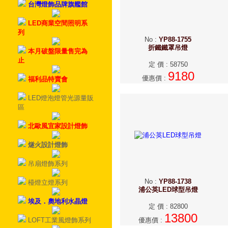
台灣燈飾品牌旗艦館
LED商業空間照明系
列
No
:
YP88-1755
折鐵鐵罩吊燈
本月破盤限量售完為
止
定 價
:
58750
9180
優惠價
:
福利品特賣會
LED燈泡燈管光源量販
區
北歐風宜家設計燈飾
燧火設計燈飾
吊扇燈飾系列
No
:
YP88-1738
檯燈立燈系列
浦公英LED球型吊燈
埃及．奧地利水晶燈
定 價
:
82800
13800
LOFT工業風燈飾系列
優惠價
: