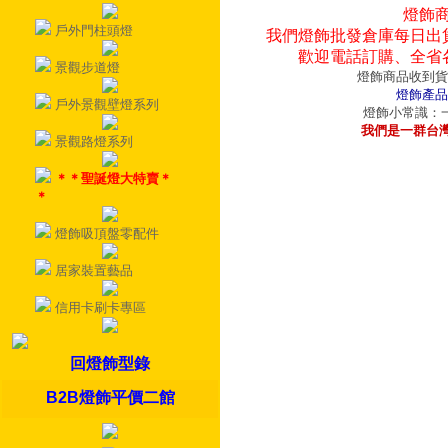
燈飾
戶外門柱頭燈
我們燈飾批發倉庫每日出
歡迎電話訂購、全省
景觀步道燈
燈飾商品收到貨
燈飾產品
戶外景觀壁燈系列
燈飾小常識：一
我們是一群台
景觀路燈系列
＊＊聖誕燈大特賣＊
＊
燈飾吸頂盤零配件
居家裝置藝品
信用卡刷卡專區
回燈飾型錄
B2B燈飾平價二館