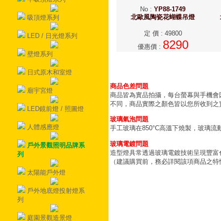
No
:
YP88-1749
北歐風陶瓷花蝴蝶吊燈
吸頂燈系列
定 價
:
49800
LED / 日光燈系列
8290
優惠價
:
壁燈系列
日式原木和室燈
商品色差問題
廟宇宮燈
商品皆為實品拍攝，每台螢幕與手機會
不同，商品實際之顏色皆以您所收到之
LED鏡前燈 / 照圖燈
玻璃氣泡問題
人體感應燈
手工玻璃在850°C高溫下燒製，玻璃
玻璃電鍍問題
戶外景觀照明品牌系
造型燈具常透過玻璃電鍍技術呈現豐富
列
（建議購買前，務必詳閱該項商品之特
太陽能戶外燈
戶外地底燈投射燈系
列
庭園景觀造景燈