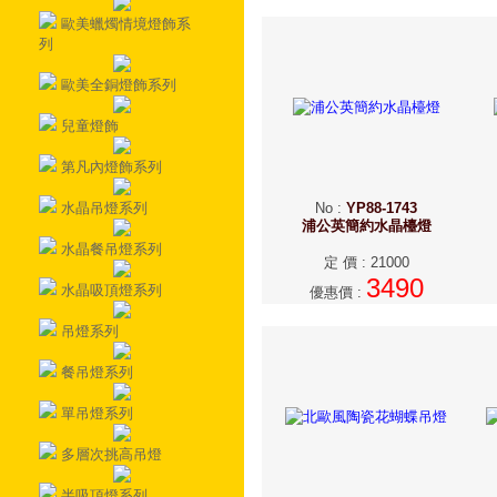
歐美蠟燭情境燈飾系
列
歐美全銅燈飾系列
兒童燈飾
第凡內燈飾系列
水晶吊燈系列
No
:
YP88-1743
浦公英簡約水晶檯燈
水晶餐吊燈系列
定 價
:
21000
3490
水晶吸頂燈系列
優惠價
:
吊燈系列
餐吊燈系列
單吊燈系列
多層次挑高吊燈
半吸頂燈系列