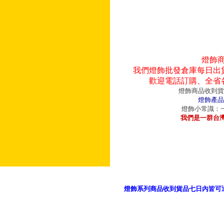
燈飾
我們燈飾批發倉庫每日出
歡迎電話訂購、全省
燈飾商品收到貨
燈飾產品
燈飾小常識：一
我們是一群台
燈飾系列商品收到貨品七日內皆可
御品科技、YP燈飾網版權所有 c 2011 