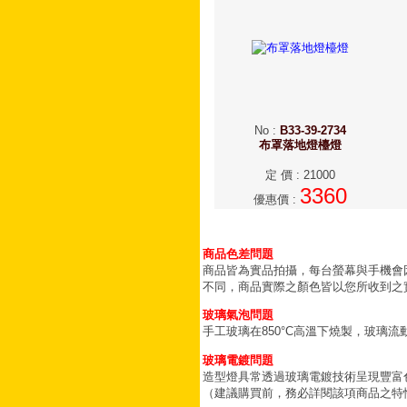
No
:
B33-39-2734
布罩落地燈檯燈
定 價
:
21000
3360
優惠價
:
商品色差問題
商品皆為實品拍攝，每台螢幕與手機會
不同，商品實際之顏色皆以您所收到之
玻璃氣泡問題
手工玻璃在850°C高溫下燒製，玻璃
玻璃電鍍問題
造型燈具常透過玻璃電鍍技術呈現豐富
（建議購買前，務必詳閱該項商品之特