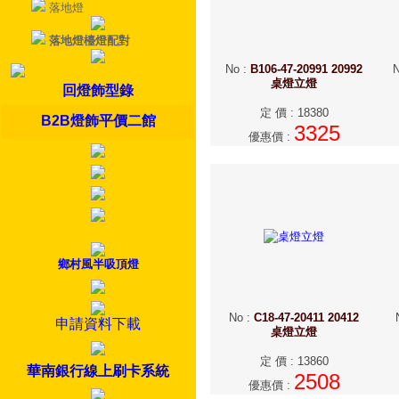
落地燈
落地燈檯燈配對
No
:
B106-47-20991 20992
桌燈立燈
回燈飾型錄
定 價
:
18380
B2B燈飾平價二館
3325
優惠價
:
鄉村風半吸頂燈
No
:
C18-47-20411 20412
申請資料下載
桌燈立燈
定 價
:
13860
華南銀行線上刷卡系統
2508
優惠價
: