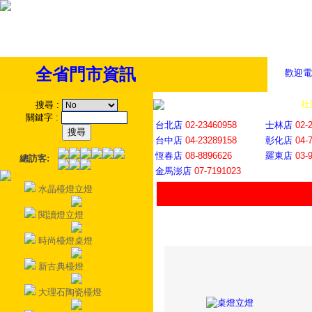
全省門市資訊
歡迎電
全省門市
│
社
搜尋
:
關鍵字
:
台北店
02-23460958
士林店
02-
台中店
04-23289158
彰化店
04-
恆春店
08-8896626
羅東店
03-
總訪客:
金馬澎店
07-7191023
水晶檯燈立燈
閱讀燈立燈
時尚檯燈桌燈
新古典檯燈
大理石陶瓷檯燈