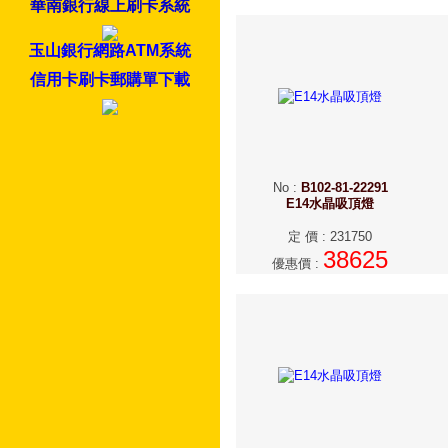
華南銀行線上刷卡系統
玉山銀行網路ATM系統
信用卡刷卡郵購單下載
No
:
B102-81-22291
E14水晶吸頂燈
定 價
:
231750
38625
優惠價
: