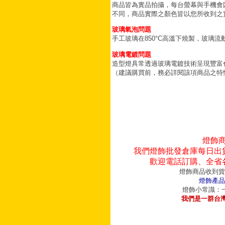
商品皆為實品拍攝，每台螢幕與手機會
不同，商品實際之顏色皆以您所收到之
玻璃氣泡問題
手工玻璃在850°C高溫下燒製，玻璃
玻璃電鍍問題
造型燈具常透過玻璃電鍍技術呈現豐富
（建議購買前，務必詳閱該項商品之特
燈飾
我們燈飾批發倉庫每日出
歡迎電話訂購、全省
燈飾商品收到貨
燈飾產品
燈飾小常識：一
我們是一群台