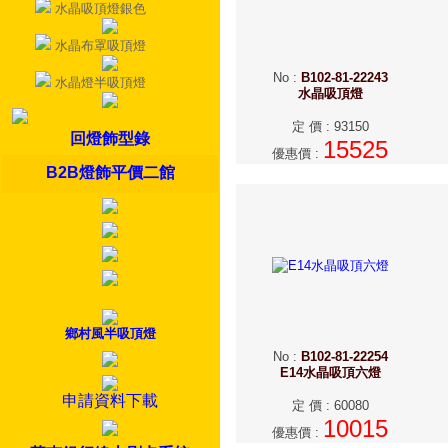
水晶吸頂燈銀色
水晶布罩吸頂燈
No
:
B102-81-22243
水晶燈半吸頂燈
水晶吸頂燈
定 價
:
93150
回燈飾型錄
15525
優惠價
:
B2B燈飾平價二館
鄉村風半吸頂燈
No
:
B102-81-22254
E14水晶吸頂六燈
申請資料下載
定 價
:
60080
10015
優惠價
: