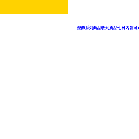
燈飾系列商品收到貨品七日內皆可
御品科技、YP燈飾網版權所有 c 2011 