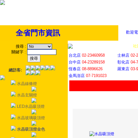
全省門市資訊
歡迎電
全省門市
│
社
搜尋
:
關鍵字
:
台北店
02-23460958
士林店
02-
台中店
04-23289158
彰化店
04-
恆春店
08-8896626
羅東店
03-
總訪客:
金馬澎店
07-7191023
水晶線條燈
水晶玄關燈
LED水晶吸頂燈
水晶玻璃吸頂燈
水晶吸頂燈金色