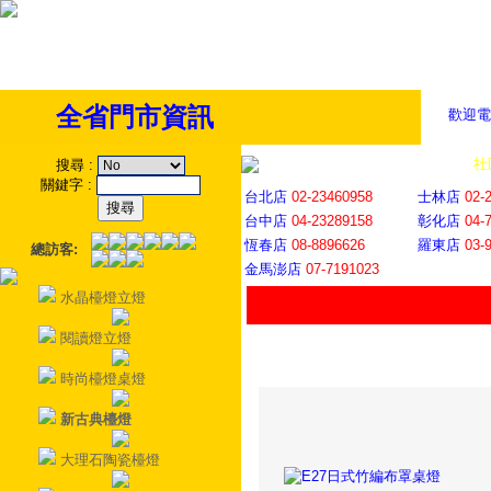
全省門市資訊
歡迎電
全省門市
│
社
搜尋
:
關鍵字
:
台北店
02-23460958
士林店
02-
台中店
04-23289158
彰化店
04-
恆春店
08-8896626
羅東店
03-
總訪客:
金馬澎店
07-7191023
水晶檯燈立燈
閱讀燈立燈
時尚檯燈桌燈
新古典檯燈
大理石陶瓷檯燈