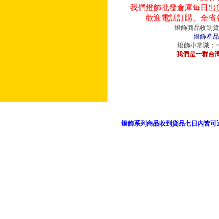
我們燈飾批發倉庫每日出
歡迎電話訂購、全省
燈飾商品收到貨
燈飾產品
燈飾小常識：一
我們是一群台
燈飾系列商品收到貨品七日內皆可
御品科技、YP燈飾網版權所有 c 2011 