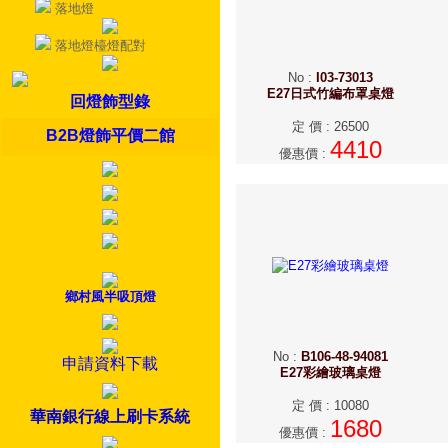
落地燈
落地燈檯燈配對
No
:
I03-73013
E27日式竹編布罩桌燈
回燈飾型錄
定 價
:
26500
B2B燈飾平價二館
4410
優惠價
:
鄉村風半吸頂燈
No
:
B106-48-94081
申請資料下載
E27彩繪玻璃桌燈
定 價
:
10080
華南銀行線上刷卡系統
1680
優惠價
: