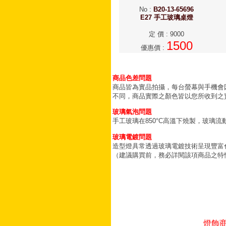
No
:
B20-13-65696
E27 手工玻璃桌燈
定 價
:
9000
1500
優惠價
:
商品色差問題
商品皆為實品拍攝，每台螢幕與手機會
不同，商品實際之顏色皆以您所收到之
玻璃氣泡問題
手工玻璃在850°C高溫下燒製，玻璃
玻璃電鍍問題
造型燈具常透過玻璃電鍍技術呈現豐富
（建議購買前，務必詳閱該項商品之特
燈飾