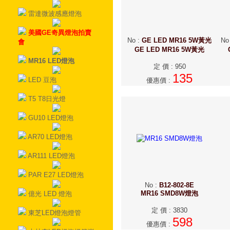
雷達微波感應燈泡
美國GE奇異燈泡拍賣
No
:
GE LED MR16 5W黃光
No
會
GE LED MR16 5W黃光
MR16 LED燈泡
定 價
:
950
135
LED 豆泡
優惠價
:
T5 T8日光燈
GU10 LED燈泡
AR70 LED燈泡
AR111 LED燈泡
PAR E27 LED燈泡
No
:
B12-802-8E
MR16 SMD8W燈泡
億光 LED 燈泡
定 價
:
3830
東芝LED燈泡燈管
598
優惠價
: