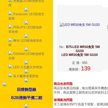
木林森LED燈泡燈管崁
燈
Panasonic LED崁燈支
架燈
PHILIPS LED燈泡燈
管崁燈
舞光 LED燈泡燈管崁
燈
No
:
B75-LED MR16免安 5W
GU10
OSRAM LED燈泡燈管
LED MR16免安 5W GU10
崁燈
定 價
:
850
139
LED 大瓦數天井燈泡
優惠價
:
各大廠牌省電燈泡
商品色差問題
商品皆為實品拍攝，每台螢幕與手機會
回燈飾型錄
不同，商品實際之顏色皆以您所收到之
B2B燈飾平價二館
玻璃氣泡問題
手工玻璃在850°C高溫下燒製，玻璃