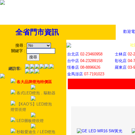
全省門市資訊
歡迎電
全省門市
│
社
搜尋
:
關鍵字
:
台北店
02-23460958
士林店
02-
台中店
04-23289158
彰化店
04-
恆春店
08-8896626
羅東店
03-
總訪客:
金馬澎店
07-7191023
各大品牌燈泡特價區
各式LED燈泡．驅動器
【KAO’S】LED燈泡
燈管崁燈
LED層板燈崁燈
秒殺愛迪生 / LED燈泡