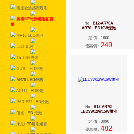
雷達微波感應燈泡
美國GE奇異燈泡拍賣
No
:
B12-AR70A
會
AR70 LED10W燈泡
MR16 LED燈泡
定 價
:
1600
249
優惠價
:
LED 豆泡
T5 T8日光燈
GU10 LED燈泡
AR70 LED燈泡
AR111 LED燈泡
PAR E27 LED燈泡
No
:
B12-AR70I
LED9W12W15W燈泡
億光 LED 燈泡
定 價
:
3090
東芝LED燈泡燈管
482
優惠價
: