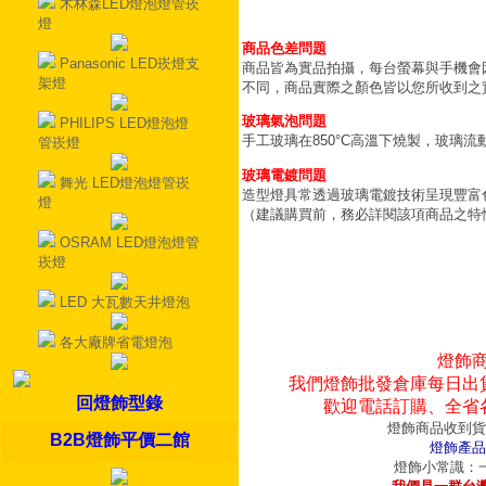
木林森LED燈泡燈管崁
燈
商品色差問題
Panasonic LED崁燈支
商品皆為實品拍攝，每台螢幕與手機會
架燈
不同，商品實際之顏色皆以您所收到之
玻璃氣泡問題
PHILIPS LED燈泡燈
手工玻璃在850°C高溫下燒製，玻璃
管崁燈
玻璃電鍍問題
舞光 LED燈泡燈管崁
造型燈具常透過玻璃電鍍技術呈現豐富
燈
（建議購買前，務必詳閱該項商品之特
OSRAM LED燈泡燈管
崁燈
LED 大瓦數天井燈泡
各大廠牌省電燈泡
燈飾
我們燈飾批發倉庫每日出
回燈飾型錄
歡迎電話訂購、全省
燈飾商品收到貨
B2B燈飾平價二館
燈飾產品
燈飾小常識：一