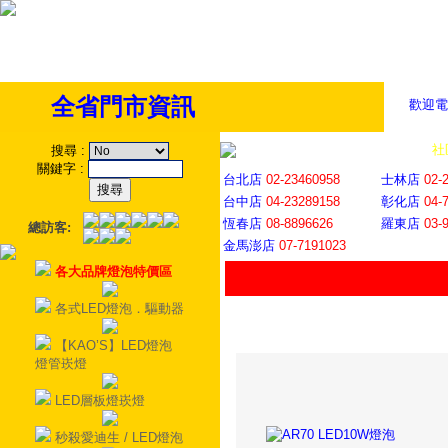
全省門市資訊
歡迎電
全省門市
│
社
搜尋
:
關鍵字
:
台北店
02-23460958
士林店
02-
台中店
04-23289158
彰化店
04-
恆春店
08-8896626
羅東店
03-
總訪客:
金馬澎店
07-7191023
各大品牌燈泡特價區
各式LED燈泡．驅動器
【KAO’S】LED燈泡
燈管崁燈
LED層板燈崁燈
秒殺愛迪生 / LED燈泡