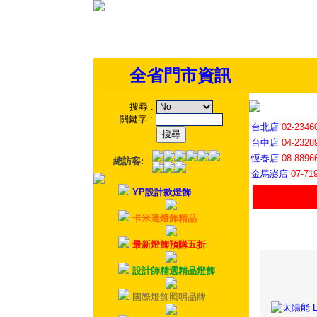
全省門市資訊
搜尋
:
關鍵字
:
台北店
02-2346
台中店
04-2328
恆春店
08-8896
總訪客:
金馬澎店
07-71
YP設計款燈飾
卡米達燈飾精品
最新燈飾預購五折
設計師精選精品燈飾
國際燈飾照明品牌