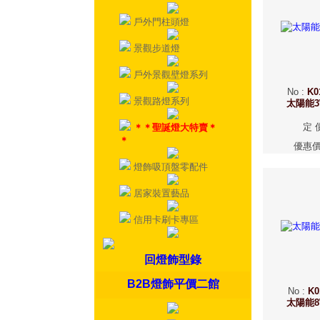
戶外門柱頭燈
景觀步道燈
戶外景觀壁燈系列
No
:
K0
景觀路燈系列
太陽能
定 
＊＊聖誕燈大特賣＊
＊
優惠
燈飾吸頂盤零配件
居家裝置藝品
信用卡刷卡專區
回燈飾型錄
B2B燈飾平價二館
No
:
K0
太陽能