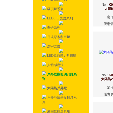
No
:
K0
太陽
吸頂燈系列
定 
LED / 日光燈系列
優惠
壁燈系列
日式原木和室燈
廟宇宮燈
LED鏡前燈 / 照圖燈
人體感應燈
戶外景觀照明品牌系
No
:
K0
列
太陽能
定 
太陽能戶外燈
優惠
戶外地底燈投射燈系
列
庭園景觀造景燈