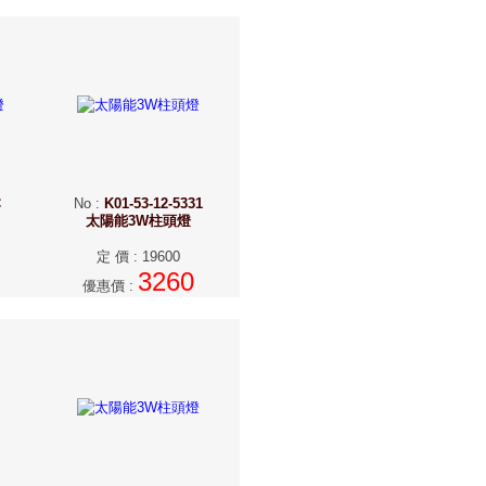
C
No
:
K01-53-12-5331
太陽能3W柱頭燈
定 價
:
19600
3260
優惠價
: