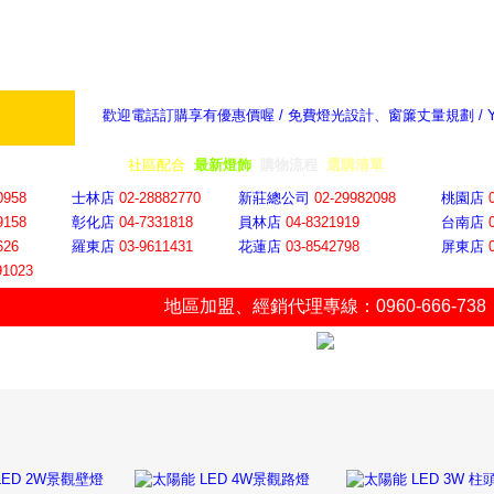
歡迎電話訂購享有優惠價喔 / 免費燈光設計、窗簾丈量規劃 /
奇摩新聞：選對燈飾居家氣氛大提升
隨意窩 Xu
全省門市
│
社區配合
│
最新燈飾
│
購物流程
│
選購清單
│
購物車
│
聯絡YP
0958
士林店
02-28882770
新莊總公司
02-29982098
桃園店
9158
彰化店
04-73318
18
員林店
04-8321919
台南店
626
羅東店
03-9611431
花蓮店
03-8542798
屏東店
91023
地區加盟
、
經銷代理專線：0960-666-738