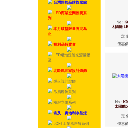
台灣燈飾品牌旗艦館
LED商業空間照明系
列
No
:
K
太陽能 L
本月破盤限量售完為
止
定 
優惠
福利品特賣會
LED燈泡燈管光源量販
區
北歐風宜家設計燈飾
燧火設計燈飾
吊扇燈飾系列
No
:
K0
檯燈立燈系列
太陽能
埃及．奧地利水晶燈
定 
LOFT工業風燈飾系列
優惠