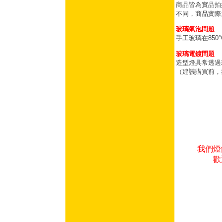
商品皆為實品拍
不同，商品實際
玻璃氣泡問題
手工玻璃在85
玻璃電鍍問題
造型燈具常透過
（建議購買前，
我們燈
歡