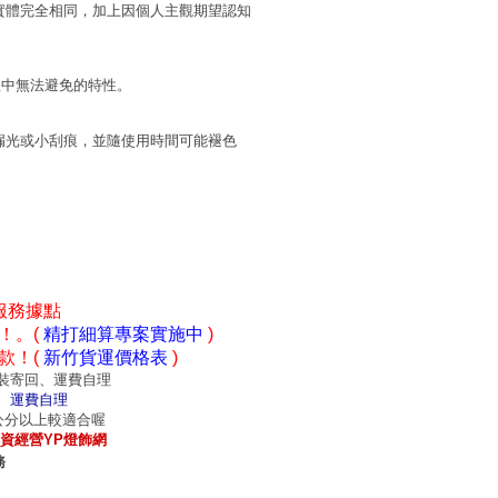
實體完全相同，加上因個人主觀期望認知
程中無法避免的特性。
漏光或小刮痕，並隨使用時間可能褪色
服務據點
！。(
精打細算專案實施中
)
款！(
新竹貨運價格表
)
裝寄回、運費自理
、運費自理
0公分以上較適合喔
資經營YP燈飾網
務