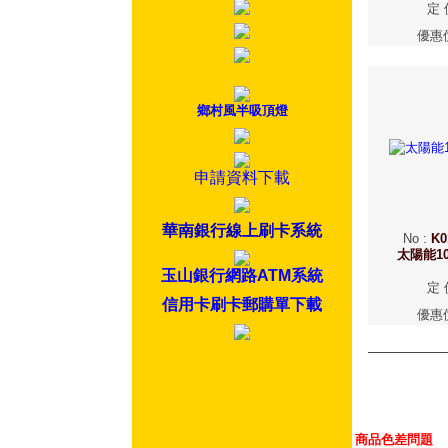
定 
優惠
鄉村風半吸頂燈
申請資料下載
華南銀行線上刷卡系統
No
:
K0
太陽能1
玉山銀行網路ATM系統
定 
信用卡刷卡郵購單下載
優惠
商品色差問題