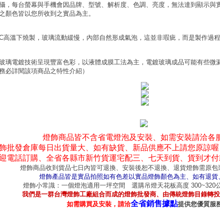
攝，每台螢幕與手機會因品牌、型號、解析度、色調、亮度，無法達到顯示與
之顏色皆以您所收到之實品為主。
0°C高溫下燒製，玻璃流動緩慢，內部自然形成氣泡，這並非瑕疵，而是製作過
玻璃電鍍技術呈現豐富色彩，以液體成膜工法為主，電鍍玻璃成品可能有些微
務必詳閱該項商品之特性介紹）
燈飾商品皆不含省電燈泡及安裝、如需安裝請洽各
飾批發倉庫每日出貨量大、如有缺貨、新品供應不上請您原諒喔
迎電話訂購、全省各縣市新竹貨運宅配三、七天到貨、貨到才付
燈飾商品收到貨品七日內皆可退換、安裝後恕不退換、退貨燈飾需原包
燈飾產品皆是實品拍照如有色差以實品燈飾顏色為主、如有退貨
燈飾小常識：一個燈泡適用一坪空間 選購吊燈天花板高度 300~32
我們是一群台灣燈飾工廠組合而成的燈飾批發商、由傳統燈飾目錄轉投
全省銷售據點
如需購買及安裝，請洽
提供您優質服