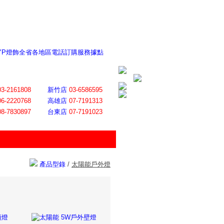
 YP燈飾全省各地區電話訂購服務據點
ite日誌 感謝莊記者熱情介紹
│
會員登入
│
回首頁
│
加入最愛
03-2161808
新竹店
03-6586595
06-2220768
高雄店
07-7191313
08-7830897
台東店
07-7191023
產品型錄
/
太陽能戶外燈