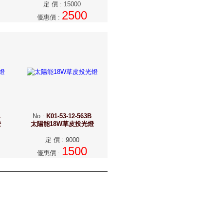
定 價
:
15000
2500
優惠價
:
A
No
:
K01-53-12-563B
燈
太陽能18W草皮投光燈
定 價
:
9000
1500
優惠價
: