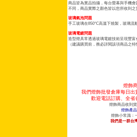
商品皆為實品拍攝，每台螢幕與手機會
不同，商品實際之顏色皆以您所收到之
玻璃氣泡問題
手工玻璃在850°C高溫下燒製，玻璃
玻璃電鍍問題
造型燈具常透過玻璃電鍍技術呈現豐富
（建議購買前，務必詳閱該項商品之特
燈飾
我們燈飾批發倉庫每日出
歡迎電話訂購、全省
燈飾商品收到貨
燈飾產品
燈飾小常識：一
我們是一群台