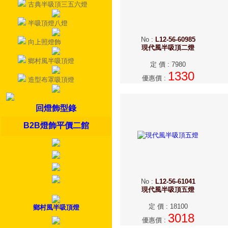
古典半吸頂三五六燈
半吸頂燈八燈
No
:
L12-56-60985
向上照燈飾
現代風半吸頂二燈
鄉村風半吸頂燈
定 價
:
7980
1330
優惠價
:
造型布罩吸頂燈
回燈飾型錄
B2B燈飾平價二館
No
:
L12-56-61041
現代風半吸頂五燈
定 價
:
18100
鄉村風半吸頂燈
3018
優惠價
: