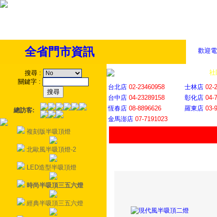
全省門市資訊
歡迎電
全省門市
│
社
搜尋
:
關鍵字
:
台北店
02-23460958
士林店
02-
台中店
04-23289158
彰化店
04-
恆春店
08-8896626
羅東店
03-
總訪客:
金馬澎店
07-7191023
複刻版半吸頂燈
北歐風半吸頂燈-2
LED造型半吸頂燈
時尚半吸頂三五六燈
經典半吸頂三五六燈