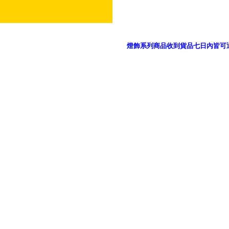
燈飾系列商品收到貨品七日內皆可
御品科技、YP燈飾網版權所有 c 2011 