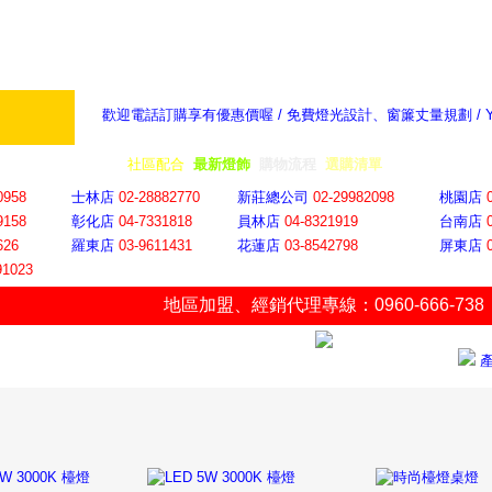
歡迎電話訂購享有優惠價喔 / 免費燈光設計、窗簾丈量規劃 /
奇摩新聞：選對燈飾居家氣氛大提升
隨意窩 Xu
全省門市
│
社區配合
│
最新燈飾
│
購物流程
│
選購清單
│
購物車
│
聯絡YP
0958
士林店
02-28882770
新莊總公司
02-29982098
桃園店
9158
彰化店
04-73318
18
員林店
04-8321919
台南店
626
羅東店
03-9611431
花蓮店
03-8542798
屏東店
91023
地區加盟
、
經銷代理專線：0960-666-738