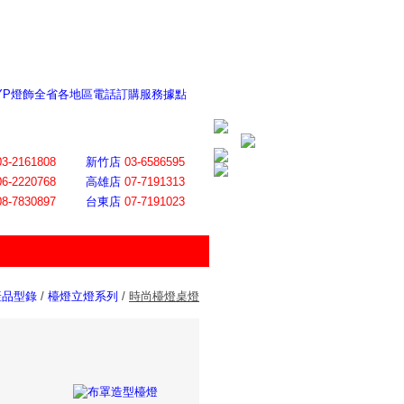
 YP燈飾全省各地區電話訂購服務據點
ite日誌 感謝莊記者熱情介紹
│
會員登入
│
回首頁
│
加入最愛
03-2161808
新竹店
03-6586595
06-2220768
高雄店
07-7191313
08-7830897
台東店
07-7191023
產品型錄
/
檯燈立燈系列
/
時尚檯燈桌燈