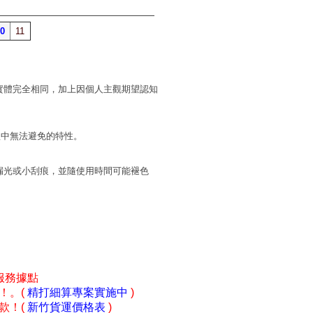
0
11
實體完全相同，加上因個人主觀期望認知
程中無法避免的特性。
漏光或小刮痕，並隨使用時間可能褪色
服務據點
！。(
精打細算專案實施中
)
款！(
新竹貨運價格表
)