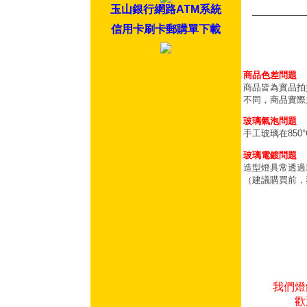
玉山銀行網路ATM系統
信用卡刷卡郵購單下載
商品色差問題
商品皆為實品拍
不同，商品實際
玻璃氣泡問題
手工玻璃在85
玻璃電鍍問題
造型燈具常透過
（建議購買前，
我們燈
歡