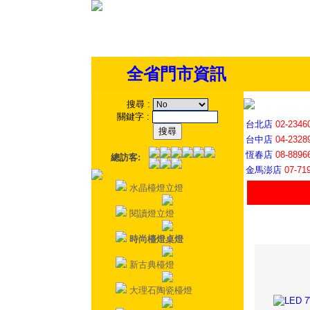
全省門市資訊
搜尋
:
關鍵字
:
台北店
02-2346
台中店
04-2328
恆春店
08-8896
總訪客:
金馬澎店
07-71
水晶檯燈立燈
閱讀燈立燈
時尚檯燈桌燈
新古典檯燈
大理石陶瓷檯燈