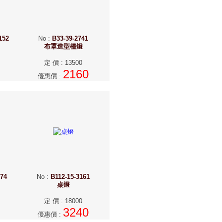
152
No
:
B33-39-2741
布罩造型檯燈
定 價
:
13500
2160
優惠價
:
874
No
:
B112-15-3161
桌燈
定 價
:
18000
3240
優惠價
: