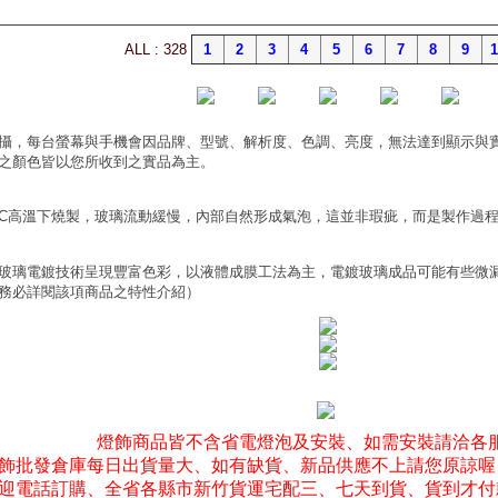
ALL : 328
1
2
3
4
5
6
7
8
9
1
攝，每台螢幕與手機會因品牌、型號、解析度、色調、亮度，無法達到顯示與
之顏色皆以您所收到之實品為主。
0°C高溫下燒製，玻璃流動緩慢，內部自然形成氣泡，這並非瑕疵，而是製作過
玻璃電鍍技術呈現豐富色彩，以液體成膜工法為主，電鍍玻璃成品可能有些微
務必詳閱該項商品之特性介紹）
燈飾商品皆不含省電燈泡及安裝、如需安裝請洽各
飾批發倉庫每日出貨量大、如有缺貨、新品供應不上請您原諒喔
迎電話訂購、全省各縣市新竹貨運宅配三、七天到貨、貨到才付