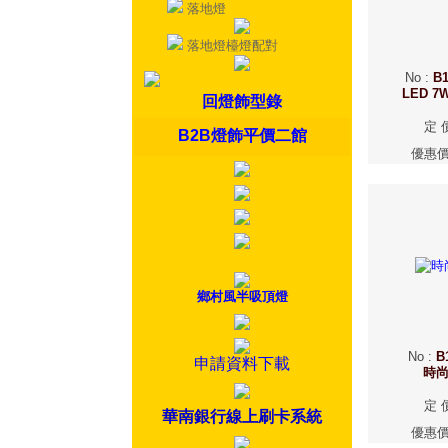
落地燈
落地燈檯燈配對
No
:
B1
LED 7
回燈飾型錄
定 
B2B燈飾平價二館
優惠
鄉村風半吸頂燈
No
:
B
申請資料下載
時
定 
華南銀行線上刷卡系統
優惠