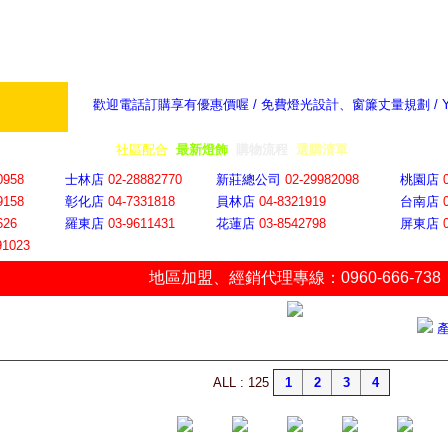
歡迎電話訂購享有優惠價喔 / 免費燈光設計、窗簾丈量規劃 /
奇摩新聞：選對燈飾居家氣氛大提升
隨意窩 Xu
全省門市
│
社區配合
│
最新燈飾
│
購物流程
│
選購清單
│
購物車
│
聯絡YP
0958
士林店
02-28882770
新莊總公司
02-29982098
桃園店
9158
彰化店
04-73318
18
員林店
04-8321919
台南店
626
羅東店
03-9611431
花蓮店
03-8542798
屏東店
91023
地區加盟
、
經銷代理專線：0960-666-738
ALL : 125
1
2
3
4