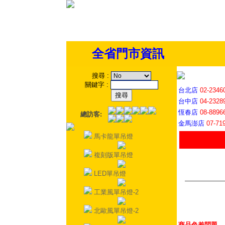
全省門市資訊
搜尋
:
關鍵字
:
台北店
02-2346
台中店
04-2328
恆春店
08-8896
總訪客:
金馬澎店
07-71
馬卡龍單吊燈
複刻版單吊燈
LED單吊燈
工業風單吊燈-2
北歐風單吊燈-2
商品色差問題