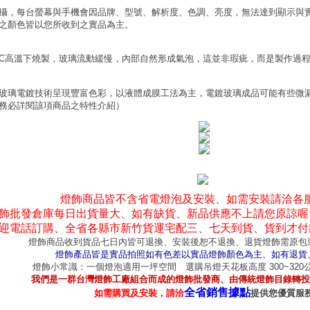
攝，每台螢幕與手機會因品牌、型號、解析度、色調、亮度，無法達到顯示與
之顏色皆以您所收到之實品為主。
0°C高溫下燒製，玻璃流動緩慢，內部自然形成氣泡，這並非瑕疵，而是製作過
玻璃電鍍技術呈現豐富色彩，以液體成膜工法為主，電鍍玻璃成品可能有些微
務必詳閱該項商品之特性介紹）
燈飾商品皆不含省電燈泡及安裝、如需安裝請洽各
飾批發倉庫每日出貨量大、如有缺貨、新品供應不上請您原諒喔
迎電話訂購、全省各縣市新竹貨運宅配三、七天到貨、貨到才付
燈飾商品收到貨品七日內皆可退換、安裝後恕不退換、退貨燈飾需原包
燈飾產品皆是實品拍照如有色差以實品燈飾顏色為主、如有退貨
燈飾小常識：一個燈泡適用一坪空間 選購吊燈天花板高度 300~32
我們是一群台灣燈飾工廠組合而成的燈飾批發商、由傳統燈飾目錄轉投
全省銷售據點
如需購買及安裝，請洽
提供您優質服