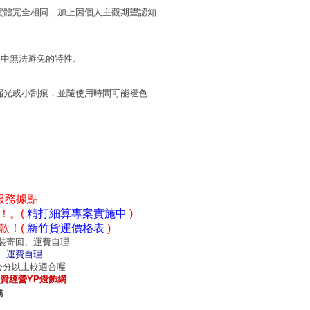
實體完全相同，加上因個人主觀期望認知
程中無法避免的特性。
漏光或小刮痕，並隨使用時間可能褪色
服務據點
！。(
精打細算專案實施中
)
款！(
新竹貨運價格表
)
裝寄回、運費自理
、運費自理
0公分以上較適合喔
資經營YP燈飾網
務