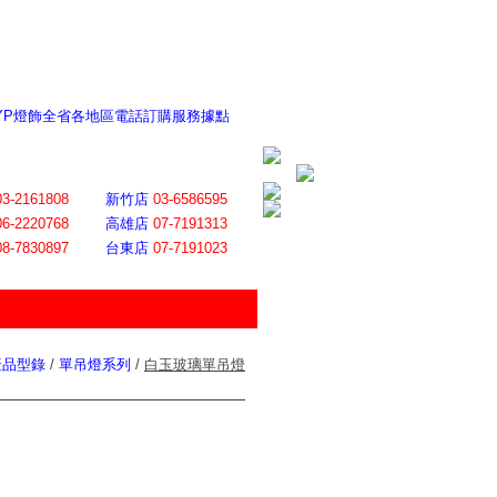
 YP燈飾全省各地區電話訂購服務據點
ite日誌 感謝莊記者熱情介紹
│
會員登入
│
回首頁
│
加入最愛
03-2161808
新竹店
03-6586595
06-2220768
高雄店
07-7191313
08-7830897
台東店
07-7191023
產品型錄
/
單吊燈系列
/
白玉玻璃單吊燈