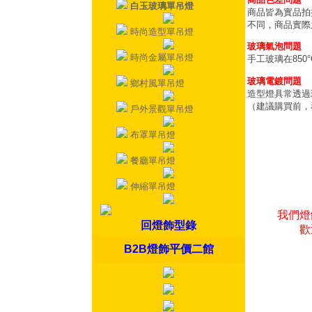
白玉玻璃單吊燈
商品皆為實品拍
不同，商品實際
時尚造型單吊燈
玻璃氣泡問題
時尚金屬單吊燈
手工玻璃在85
玻璃電鍍問題
鄉村風單吊燈
造型燈具常透過
（建議購買前，
戶外景觀單吊燈
布罩單吊燈
餐廳單吊燈
伸縮單吊燈
我們燈
回燈飾型錄
歡
B2B燈飾平價二館