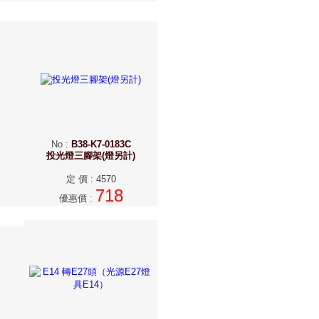
No
:
B38-K7-0183C
投光燈三腳架(燈另計)
定 價
:
4570
718
優惠價
: