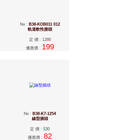
No
:
B38-KOB011 012
軌道軟性接頭
定 價
:
1280
199
優惠價
:
No
:
B38-K7-1254
線型插頭
定 價
:
530
82
優惠價
: