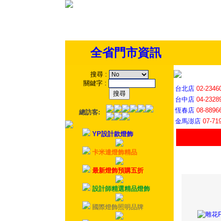
全省門市資訊
搜尋
:
關鍵字
:
台北店
02-2346
台中店
04-2328
恆春店
08-8896
總訪客:
金馬澎店
07-71
YP設計款燈飾
卡米達燈飾精品
最新燈飾預購五折
設計師精選精品燈飾
國際燈飾照明品牌