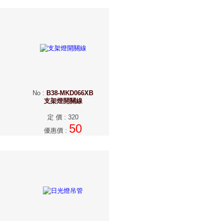
No
:
B38-MKD066XB
支架燈開關線
定 價
:
320
50
優惠價
: