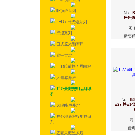
吸頂燈系列
No
:
B
戶外
LED / 日光燈系列
定 
壁燈系列
優惠
日式原木和室燈
廟宇宮燈
LED鏡前燈 / 照圖燈
人體感應燈
戶外景觀照明品牌系
列
No
:
B3
E27 轉E1
太陽能戶外燈
戶外地底燈投射燈系
定
列
優
庭園景觀造景燈