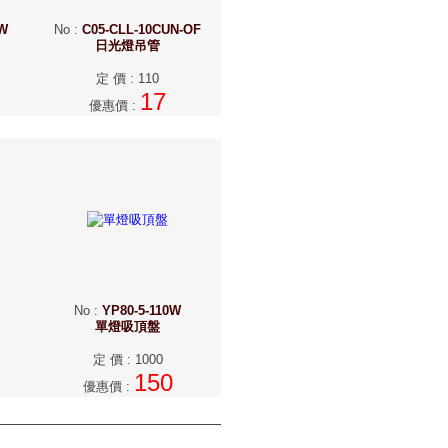
W
No
:
C05-CLL-10CUN-OF
日光燈吊管
定 價
:
110
17
優惠價
:
No
:
YP80-5-110W
單燈吸頂盤
定 價
:
1000
150
優惠價
: