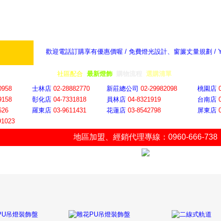
歡迎電話訂購享有優惠價喔 / 免費燈光設計、窗簾丈量規劃 /
奇摩新聞：選對燈飾居家氣氛大提升
隨意窩 Xu
全省門市
│
社區配合
│
最新燈飾
│
購物流程
│
選購清單
│
購物車
│
聯絡YP
0958
士林店
02-28882770
新莊總公司
02-29982098
桃園店
9158
彰化店
04-73318
18
員林店
04-8321919
台南店
626
羅東店
03-9611431
花蓮店
03-8542798
屏東店
91023
地區加盟
、
經銷代理專線：0960-666-738