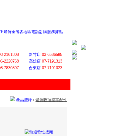
 YP燈飾全省各地區電話訂購服務據點
ite日誌 感謝莊記者熱情介紹
│
會員登入
│
回首頁
│
加入最愛
03-2161808
新竹店
03-6586595
06-2220768
高雄店
07-7191313
08-7830897
台東店
07-7191023
產品型錄
/
燈飾吸頂盤零配件