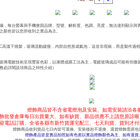
攝，每台螢幕與手機會因品牌、型號、解析度、色調、亮度，無法達到顯示與
之顏色皆以您所收到之實品為主。
0°C高溫下燒製，玻璃流動緩慢，內部自然形成氣泡，這並非瑕疵，而是製作過
玻璃電鍍技術呈現豐富色彩，以液體成膜工法為主，電鍍玻璃成品可能有些微
務必詳閱該項商品之特性介紹）
燈飾商品皆不含省電燈泡及安裝、如需安裝請洽各
飾批發倉庫每日出貨量大、如有缺貨、新品供應不上請您原諒喔
迎電話訂購、全省各縣市新竹貨運宅配三、七天到貨、貨到才付
燈飾商品收到貨品七日內皆可退換、安裝後恕不退換、退貨燈飾需原包
燈飾產品皆是實品拍照如有色差以實品燈飾顏色為主、如有退貨