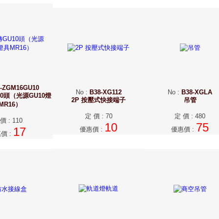
8-ZGM16GU10
No
:
B38-XG112
No
:
B38-XGLA
10頭（光源GU10燈
2P 按壓式快接端子
吊管
MR16）
定 價
:
70
定 價
:
480
 價
:
110
10
75
17
優惠價
:
優惠價
:
惠價
: