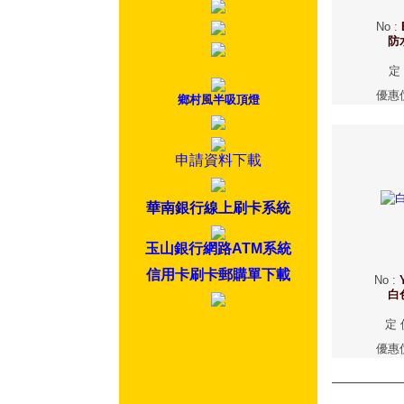
No
:
防
定
優惠
鄉村風半吸頂燈
申請資料下載
華南銀行線上刷卡系統
玉山銀行網路ATM系統
信用卡刷卡郵購單下載
No
:
白
定 
優惠