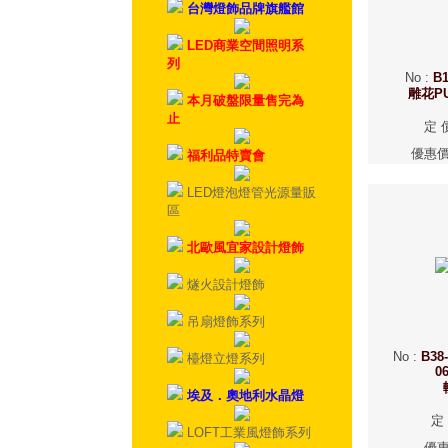
台灣燈飾品牌旗艦館
LED商業空間照明系
列
No
:
B1
雕花P
本月破盤限量售完為
止
定 
優惠
福利品特賣會
LED燈泡燈管光源量販
區
北歐風宜家設計燈飾
燧火設計燈飾
吊扇燈飾系列
No
:
B38
檯燈立燈系列
0
埃及．奧地利水晶燈
定
LOFT工業風燈飾系列
優