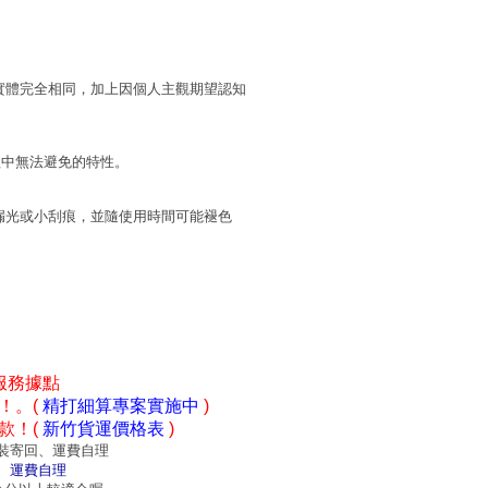
實體完全相同，加上因個人主觀期望認知
程中無法避免的特性。
漏光或小刮痕，並隨使用時間可能褪色
服務據點
！。(
精打細算專案實施中
)
款！(
新竹貨運價格表
)
裝寄回、運費自理
、運費自理