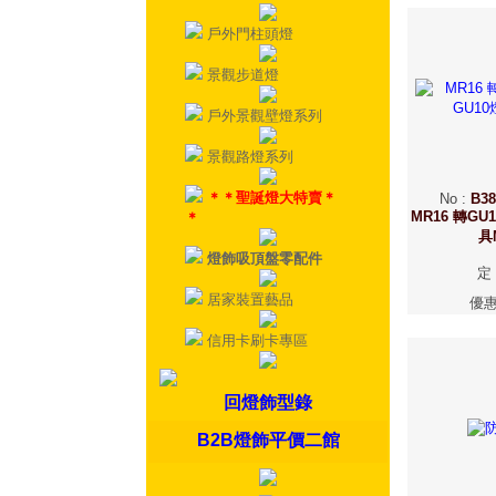
戶外門柱頭燈
景觀步道燈
戶外景觀壁燈系列
景觀路燈系列
＊＊聖誕燈大特賣＊
No
:
B3
MR16 轉GU
＊
具
燈飾吸頂盤零配件
定
居家裝置藝品
優
信用卡刷卡專區
回燈飾型錄
B2B燈飾平價二館