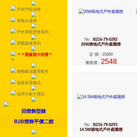
戶外門柱頭燈
景觀步道燈
戶外景觀壁燈系列
No
:
B216-79-0282
景觀路燈系列
20W插地式戶外庭園燈
定 價
:
15680
＊＊聖誕燈大特賣＊
2548
＊
優惠價
:
燈飾吸頂盤零配件
居家裝置藝品
信用卡刷卡專區
回燈飾型錄
B2B燈飾平價二館
No
:
B216-79-0293
14.5W插地式戶外庭園燈