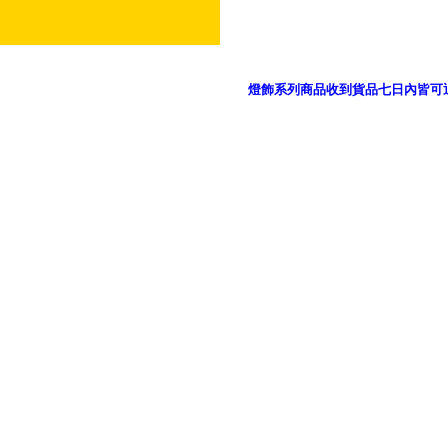
燈飾系列商品收到貨品七日內皆可
御品科技、YP燈飾網版權所有 c 2011 