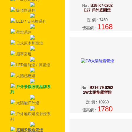
No
:
B38-K7-0202
E27 戶外庭園燈
吸頂燈系列
定 價
:
7450
LED / 日光燈系列
1168
優惠價
:
壁燈系列
日式原木和室燈
廟宇宮燈
LED鏡前燈 / 照圖燈
人體感應燈
戶外景觀照明品牌系
No
:
B216-79-0262
列
2W太陽能露營燈
定 價
:
10960
太陽能戶外燈
1780
優惠價
:
戶外地底燈投射燈系
列
庭園景觀造景燈