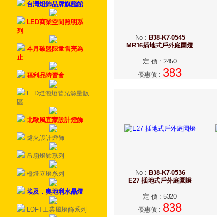
台灣燈飾品牌旗艦館
LED商業空間照明系
列
No
:
B38-K7-0545
MR16插地式戶外庭園燈
本月破盤限量售完為
止
定 價
:
2450
383
優惠價
:
福利品特賣會
LED燈泡燈管光源量販
區
北歐風宜家設計燈飾
燧火設計燈飾
吊扇燈飾系列
No
:
B38-K7-0536
檯燈立燈系列
E27 插地式戶外庭園燈
埃及．奧地利水晶燈
定 價
:
5320
838
LOFT工業風燈飾系列
優惠價
: