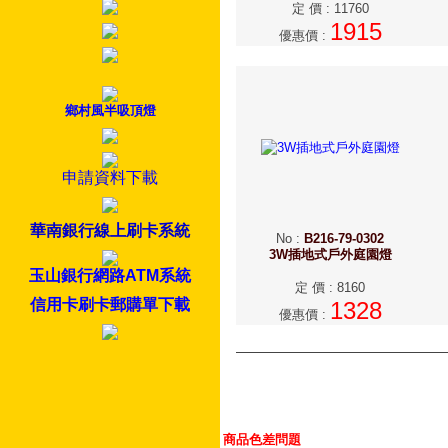
定 價
:
11760
1915
優惠價
:
鄉村風半吸頂燈
申請資料下載
華南銀行線上刷卡系統
No
:
B216-79-0302
3W插地式戶外庭園燈
玉山銀行網路ATM系統
定 價
:
8160
信用卡刷卡郵購單下載
1328
優惠價
:
商品色差問題