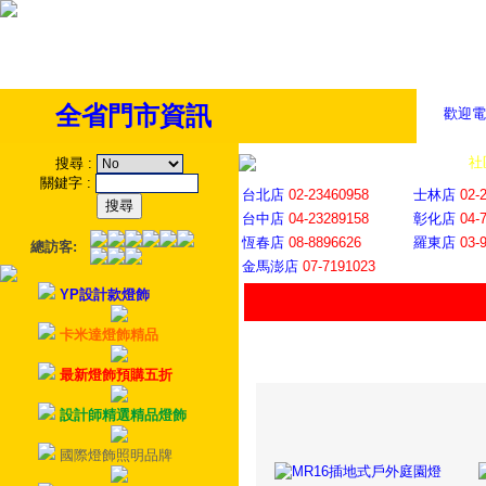
全省門市資訊
歡迎電
全省門市
│
社
搜尋
:
關鍵字
:
台北店
02-23460958
士林店
02-
台中店
04-23289158
彰化店
04-
恆春店
08-8896626
羅東店
03-
總訪客:
金馬澎店
07-7191023
YP設計款燈飾
卡米達燈飾精品
最新燈飾預購五折
設計師精選精品燈飾
國際燈飾照明品牌