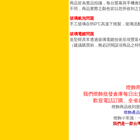
商品皆為實品拍攝，每台螢幕與手機會
不同，商品實際之顏色皆以您所收到之
玻璃氣泡問題
手工玻璃在850°C高溫下燒製，玻璃
玻璃電鍍問題
造型燈具常透過玻璃電鍍技術呈現豐富
（建議購買前，務必詳閱該項商品之特
燈飾
我們燈飾批發倉庫每日出
歡迎電話訂購、全省
燈飾商品收到貨
燈飾產品
燈飾小常識：一
我們是一群台