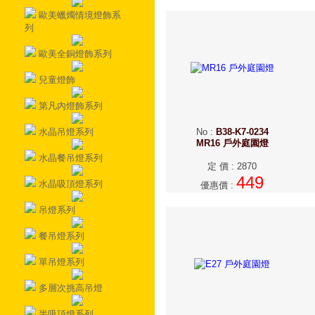
歐美蠟燭情境燈飾系
列
歐美全銅燈飾系列
兒童燈飾
第凡內燈飾系列
水晶吊燈系列
No
:
B38-K7-0234
MR16 戶外庭園燈
水晶餐吊燈系列
定 價
:
2870
449
水晶吸頂燈系列
優惠價
:
吊燈系列
餐吊燈系列
單吊燈系列
多層次挑高吊燈
半吸頂燈系列