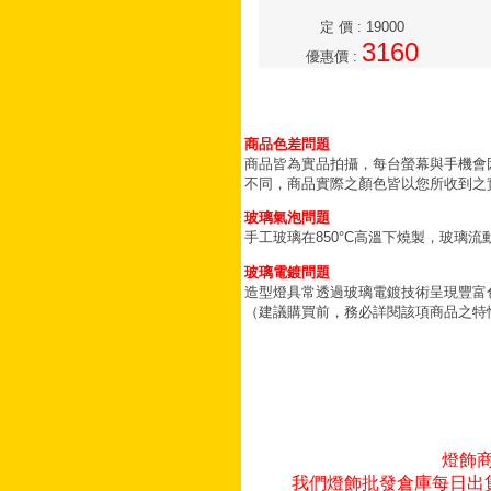
定 價
:
19000
3160
優惠價
:
商品色差問題
商品皆為實品拍攝，每台螢幕與手機會
不同，商品實際之顏色皆以您所收到之
玻璃氣泡問題
手工玻璃在850°C高溫下燒製，玻璃
玻璃電鍍問題
造型燈具常透過玻璃電鍍技術呈現豐富
（建議購買前，務必詳閱該項商品之特
燈飾
我們燈飾批發倉庫每日出