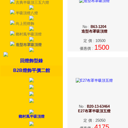
古典半吸頂三五六燈
半吸頂燈八燈
向上照燈飾
No
:
B63-1204
造型布罩吸頂燈
鄉村風半吸頂燈
定 價
:
10500
造型布罩吸頂燈
1500
優惠價
:
回燈飾型錄
B2B燈飾平價二館
No
:
B20-13-63464
E27布罩半吸頂五燈
鄉村風半吸頂燈
定 價
:
25050
4175