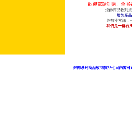
歡迎電話訂購、全省
燈飾商品收到貨
燈飾產品
燈飾小常識：一
我們是一群台
燈飾系列商品收到貨品七日內皆可
御品科技、YP燈飾網版權所有 c 2011 