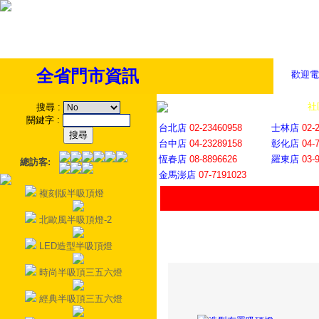
全省門市資訊
歡迎電
全省門市
│
社
搜尋
:
關鍵字
:
台北店
02-23460958
士林店
02-
台中店
04-23289158
彰化店
04-
恆春店
08-8896626
羅東店
03-
總訪客:
金馬澎店
07-7191023
複刻版半吸頂燈
北歐風半吸頂燈-2
LED造型半吸頂燈
時尚半吸頂三五六燈
經典半吸頂三五六燈