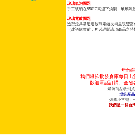
玻璃氣泡問題
手工玻璃在850°C高溫下燒製，玻璃
玻璃電鍍問題
造型燈具常透過玻璃電鍍技術呈現豐富
（建議購買前，務必詳閱該項商品之特
燈飾
我們燈飾批發倉庫每日出
歡迎電話訂購、全省
燈飾商品收到貨
燈飾產品
燈飾小常識：一
我們是一群台