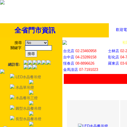
全省門市資訊
歡迎電
全省門市
│
社
搜尋
:
關鍵字
:
台北店
02-23460958
士林店
02-
台中店
04-23289158
彰化店
04-
恆春店
08-8896626
羅東店
03-
總訪客:
金馬澎店
07-7191023
LED水晶餐吊燈
水晶單吊燈
水晶餐吊三燈
圓型水晶餐吊燈
長型水晶餐吊燈