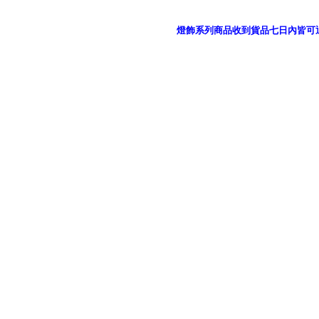
燈飾系列商品收到貨品七日內皆可
御品科技、YP燈飾網版權所有 c 2011 