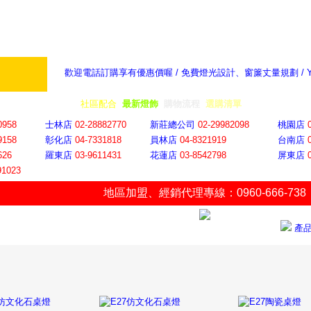
歡迎電話訂購享有優惠價喔 / 免費燈光設計、窗簾丈量規劃 /
奇摩新聞：選對燈飾居家氣氛大提升
隨意窩 Xu
全省門市
│
社區配合
│
最新燈飾
│
購物流程
│
選購清單
│
購物車
│
聯絡YP
0958
士林店
02-28882770
新莊總公司
02-29982098
桃園店
9158
彰化店
04-73318
18
員林店
04-8321919
台南店
626
羅東店
03-9611431
花蓮店
03-8542798
屏東店
91023
地區加盟
、
經銷代理專線：0960-666-738
產