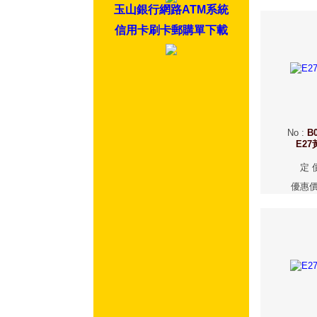
玉山銀行網路ATM系統
信用卡刷卡郵購單下載
No
:
B0
E2
定 
優惠