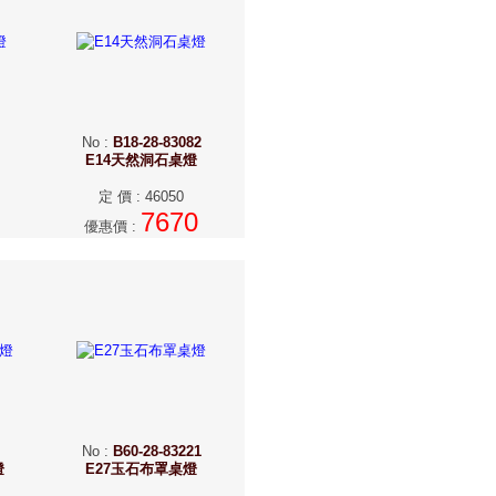
No
:
B18-28-83082
E14天然洞石桌燈
定 價
:
46050
7670
優惠價
:
No
:
B60-28-83221
燈
E27玉石布罩桌燈