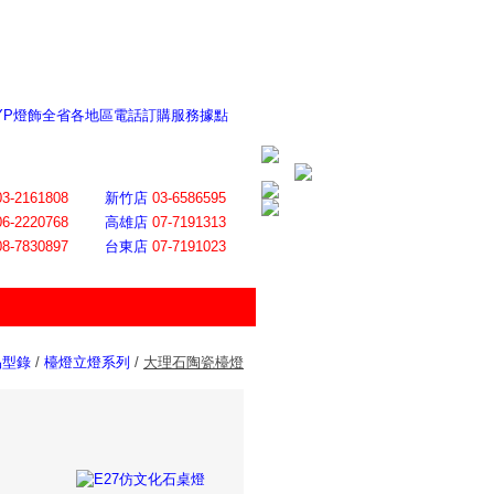
 YP燈飾全省各地區電話訂購服務據點
ite日誌 感謝莊記者熱情介紹
│
會員登入
│
回首頁
│
加入最愛
03-2161808
新竹店
03-6586595
06-2220768
高雄店
07-7191313
08-7830897
台東店
07-7191023
品型錄
/
檯燈立燈系列
/
大理石陶瓷檯燈