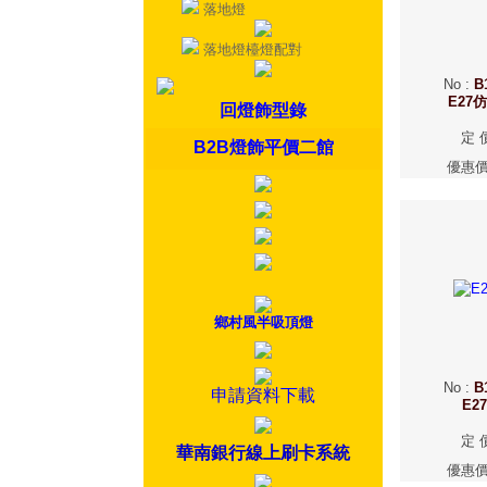
落地燈
落地燈檯燈配對
No
:
B
E27
回燈飾型錄
定 
B2B燈飾平價二館
優惠
鄉村風半吸頂燈
No
:
B
申請資料下載
E2
定 
華南銀行線上刷卡系統
優惠