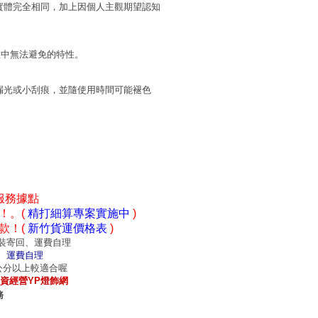
實體完全相同，加上因個人主觀期望認知
程中無法避免的特性。
漏光或小刮痕，並隨使用時間可能褪色
服務據點
！。(
精打細算專案實施中
)
款！(
新竹貨運價格表
)
裝寄回、運費自理
、運費自理
0公分以上較適合喔
資經營YP燈飾網
務