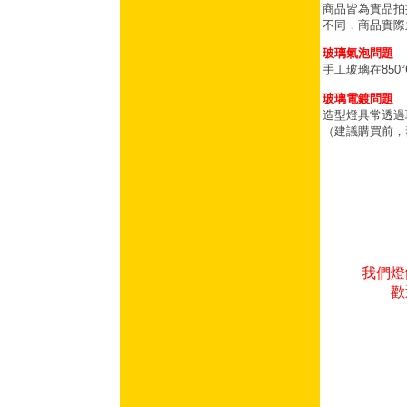
商品皆為實品拍
不同，商品實際
玻璃氣泡問題
手工玻璃在85
玻璃電鍍問題
造型燈具常透過
（建議購買前，
我們燈
歡