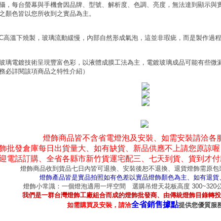
攝，每台螢幕與手機會因品牌、型號、解析度、色調、亮度，無法達到顯示與
之顏色皆以您所收到之實品為主。
0°C高溫下燒製，玻璃流動緩慢，內部自然形成氣泡，這並非瑕疵，而是製作過
玻璃電鍍技術呈現豐富色彩，以液體成膜工法為主，電鍍玻璃成品可能有些微
務必詳閱該項商品之特性介紹）
燈飾商品皆不含省電燈泡及安裝、如需安裝請洽各
飾批發倉庫每日出貨量大、如有缺貨、新品供應不上請您原諒喔
迎電話訂購、全省各縣市新竹貨運宅配三、七天到貨、貨到才付
燈飾商品收到貨品七日內皆可退換、安裝後恕不退換、退貨燈飾需原包
燈飾產品皆是實品拍照如有色差以實品燈飾顏色為主、如有退貨
燈飾小常識：一個燈泡適用一坪空間 選購吊燈天花板高度 300~32
我們是一群台灣燈飾工廠組合而成的燈飾批發商、由傳統燈飾目錄轉投
全省銷售據點
如需購買及安裝，請洽
提供您優質服