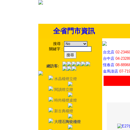
全省門市資訊
搜尋
:
關鍵字
:
台北店
02-2346
台中店
04-2328
恆春店
08-8896
總訪客:
金馬澎店
07-71
水晶檯燈立燈
閱讀燈立燈
時尚檯燈桌燈
新古典檯燈
大理石陶瓷檯燈