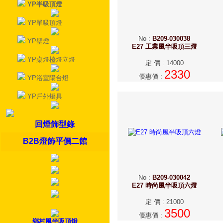
YP半吸頂燈
YP單吸頂燈
No
:
B209-030038
YP壁燈
E27 工業風半吸頂三燈
YP桌燈檯燈立燈
定 價
:
14000
2330
優惠價
:
YP浴室陽台燈
YP戶外燈具
回燈飾型錄
B2B燈飾平價二館
No
:
B209-030042
E27 時尚風半吸頂六燈
定 價
:
21000
3500
優惠價
:
鄉村風半吸頂燈