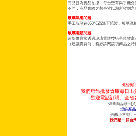
商品皆為實品拍攝，每台螢幕與手機會
不同，商品實際之顏色皆以您所收到之
玻璃氣泡問題
手工玻璃在850°C高溫下燒製，玻璃
玻璃電鍍問題
造型燈具常透過玻璃電鍍技術呈現豐富
（建議購買前，務必詳閱該項商品之特
燈飾
我們燈飾批發倉庫每日出
歡迎電話訂購、全省
燈飾商品收到貨
燈飾產品
燈飾小常識：一
我們是一群台