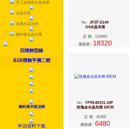
手工玻璃管水晶吊燈
水晶吊燈
No
:
JPZF-D144
灰黑水晶吊燈
G4水晶吊燈
樓中樓水晶吊燈
定 價
:
110000
18320
優惠價
:
回燈飾型錄
B2B燈飾平價二館
No
:
YP99-80151-10P
鄉村風半吸頂燈
玫瑰金水晶吊燈 60CM
定 價
:
45360
6480
優惠價
:
申請資料下載