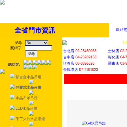
全省門市資訊
歡迎電
全省門市
│
社
搜尋
:
關鍵字
:
台北店
02-23460958
士林店
02-
台中店
04-23289158
彰化店
04-
恆春店
08-8896626
羅東店
03-
總訪客:
金馬澎店
07-7191023
鋁合金水晶吊燈
包覆式水晶吊燈
水晶布罩吊燈
LED水晶吊燈
手工夾片水晶吊燈