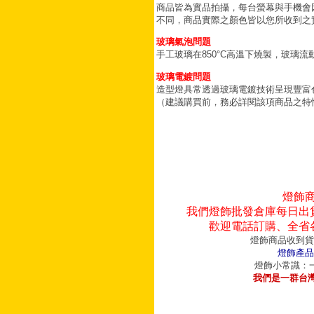
商品皆為實品拍攝，每台螢幕與手機會
不同，商品實際之顏色皆以您所收到之
玻璃氣泡問題
手工玻璃在850°C高溫下燒製，玻璃
玻璃電鍍問題
造型燈具常透過玻璃電鍍技術呈現豐富
（建議購買前，務必詳閱該項商品之特
燈飾
我們燈飾批發倉庫每日出
歡迎電話訂購、全省
燈飾商品收到貨
燈飾產品
燈飾小常識：一
我們是一群台