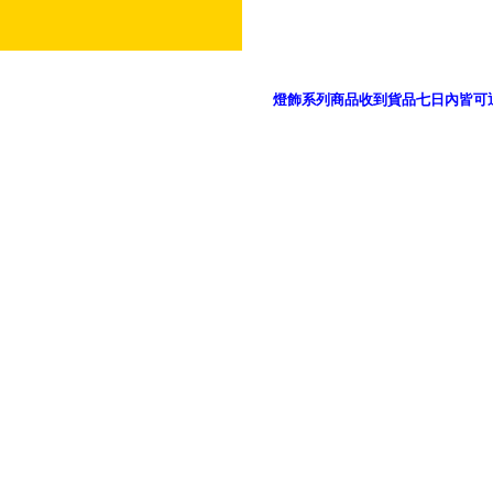
燈飾系列商品收到貨品七日內皆可
御品科技、YP燈飾網版權所有 c 2011 