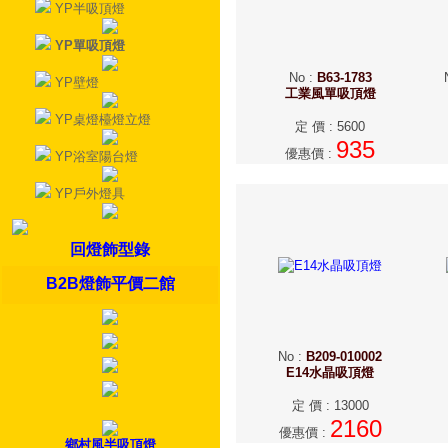
YP半吸頂燈
YP單吸頂燈
No
:
B63-1783
YP壁燈
工業風單吸頂燈
YP桌燈檯燈立燈
定 價
:
5600
935
優惠價
:
YP浴室陽台燈
YP戶外燈具
回燈飾型錄
B2B燈飾平價二館
No
:
B209-010002
E14水晶吸頂燈
定 價
:
13000
2160
優惠價
:
鄉村風半吸頂燈