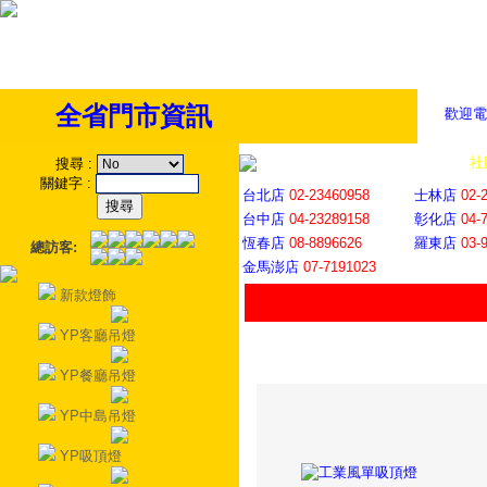
全省門市資訊
歡迎電
全省門市
│
社
搜尋
:
關鍵字
:
台北店
02-23460958
士林店
02-
台中店
04-23289158
彰化店
04-
恆春店
08-8896626
羅東店
03-
總訪客:
金馬澎店
07-7191023
新款燈飾
YP客廳吊燈
YP餐廳吊燈
YP中島吊燈
YP吸頂燈