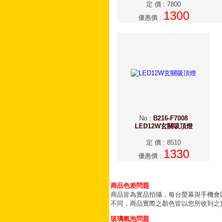
定 價
:
7800
1300
優惠價
:
No
:
B216-F7008
LED12W玄關吸頂燈
定 價
:
8510
1330
優惠價
:
商品色差問題
商品皆為實品拍攝，每台螢幕與手機會
不同，商品實際之顏色皆以您所收到之
玻璃氣泡問題