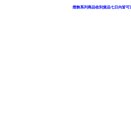
燈飾系列商品收到貨品七日內皆可
御品科技、YP燈飾網版權所有 c 2011 