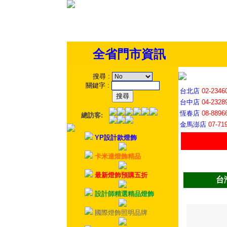
全省門市資訊
搜尋
:
關鍵字
:
台北店
02-2346
台中店
04-2328
恆春店
08-8896
總訪客:
金馬澎店
07-71
YP設計款燈飾
卡米達燈飾精品
最新燈飾預購五折
台
設計師精選精品燈飾
國際燈飾照明品牌