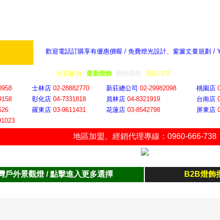
歡迎電話訂購享有優惠價喔 / 免費燈光設計、窗簾丈量規劃 /
奇摩新聞：選對燈飾居家氣氛大提升
隨意窩 Xu
全省門市
│
社區配合
│
最新燈飾
│
購物流程
│
選購清單
│
購物車
│
聯絡YP
0958
士林店
02-28882770
新莊總公司
02-29982098
桃園店
9158
彰化店
04-73318
18
員林店
04-8321919
台南店
626
羅東店
03-9611431
花蓮店
03-8542798
屏東店
91023
地區加盟
、
經銷代理專線：0960-666-738
灣戶外景觀燈 / 點擊進入更多選擇
B2B燈飾