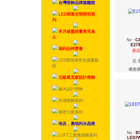
台灣燈飾品牌旗艦館
LED商業空間照明系
列
本月破盤限量售完為
止
No
:
C
E2
福利品特賣會
產
LED燈泡燈管光源量販
定 
區
優惠
北歐風宜家設計燈飾
燧火設計燈飾
吊扇燈飾系列
檯燈立燈系列
埃及．奧地利水晶燈
No
:
B3
LOFT工業風燈飾系列
LED