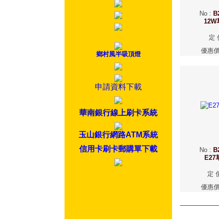
No
:
B
12
定 
優惠
鄉村風半吸頂燈
申請資料下載
華南銀行線上刷卡系統
玉山銀行網路ATM系統
信用卡刷卡郵購單下載
No
:
B
E2
定 
優惠