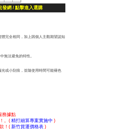
批發網 / 點擊進入選購
實體完全相同，加上因個人主觀期望認知
程中無法避免的特性。
漏光或小刮痕，並隨使用時間可能褪色
服務據點
！。(
精打細算專案實施中
)
款！(
新竹貨運價格表
)