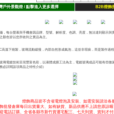
灣戶外景觀燈 / 點擊進入更多選擇
B2B燈飾
攝，每台螢幕與手機會因品牌、型號、解析度、色調、亮度，無法達到顯示與
之顏色皆以您所收到之實品為主。
0°C高溫下燒製，玻璃流動緩慢，內部自然形成氣泡，這並非瑕疵，而是製作過
玻璃電鍍技術呈現豐富色彩，以液體成膜工法為主，電鍍玻璃成品可能有些微
務必詳閱該項商品之特性介紹）
燈飾商品皆不含省電燈泡及安裝、如需安裝請洽各
飾批發倉庫每日出貨量大、如有缺貨、新品供應不上請您原諒喔
迎電話訂購、全省各縣市新竹貨運宅配三、七天到貨、貨到才付