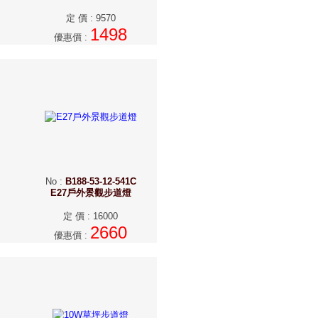
定 價
:
9570
1498
優惠價
:
No
:
B188-53-12-541C
E27戶外景觀步道燈
定 價
:
16000
2660
優惠價
: