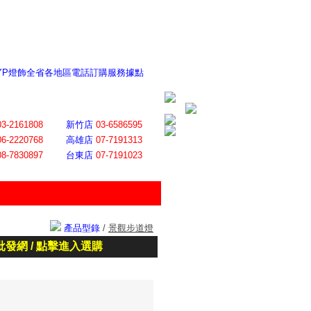
 YP燈飾全省各地區電話訂購服務據點
ite日誌 感謝莊記者熱情介紹
│
會員登入
│
回首頁
│
加入最愛
03-2161808
新竹店
03-6586595
06-2220768
高雄店
07-7191313
08-7830897
台東店
07-7191023
產品型錄
/
景觀步道燈
批發網 / 點擊進入選購