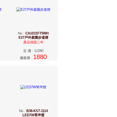
No
:
CA1031F75WH
E27戶外庭園步道燈
產品保固二年
定 價
:
11280
1880
優惠價
:
No
:
B38-KS7-1114
LED7W草坪燈