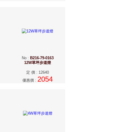
No
:
B216-79-0163
12W草坪步道燈
定 價
:
12640
2054
優惠價
: