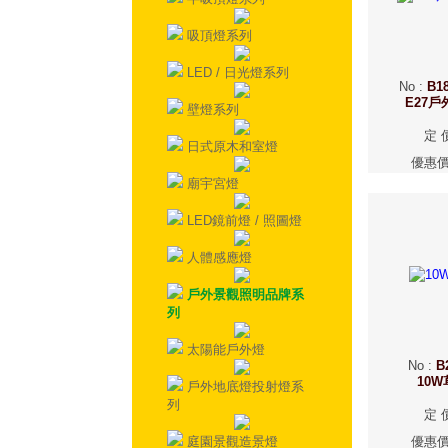
吸頂燈系列
LED / 日光燈系列
No
:
B18
E27
壁燈系列
定 
日式原木和室燈
優惠
廟宇宮燈
LED鏡前燈 / 照圖燈
人體感應燈
戶外景觀照明品牌系
列
太陽能戶外燈
No
:
B
10
戶外地底燈投射燈系
列
定 
庭園景觀造景燈
優惠