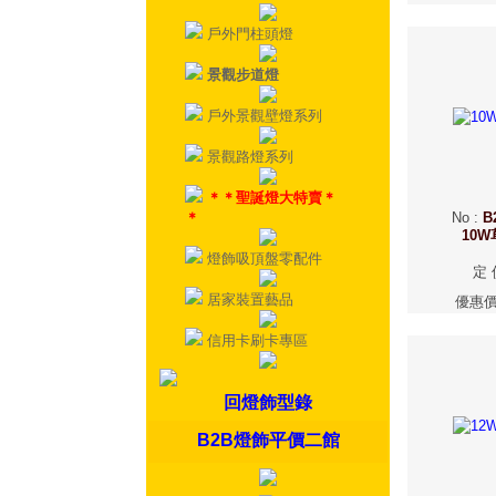
戶外門柱頭燈
景觀步道燈
戶外景觀壁燈系列
景觀路燈系列
＊＊聖誕燈大特賣＊
＊
No
:
B
10
燈飾吸頂盤零配件
定 
居家裝置藝品
優惠
信用卡刷卡專區
回燈飾型錄
B2B燈飾平價二館