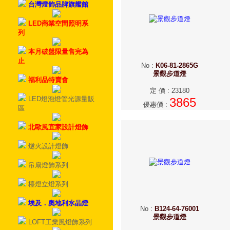
台灣燈飾品牌旗艦館
LED商業空間照明系
列
本月破盤限量售完為
止
No
:
K06-81-2865G
景觀步道燈
福利品特賣會
定 價
:
23180
LED燈泡燈管光源量販
3865
優惠價
:
區
北歐風宜家設計燈飾
燧火設計燈飾
吊扇燈飾系列
檯燈立燈系列
埃及．奧地利水晶燈
No
:
B124-64-76001
景觀步道燈
LOFT工業風燈飾系列