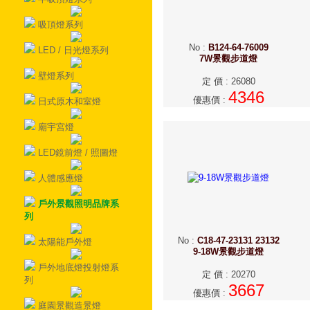
吸頂燈系列
No
:
B124-64-76009
LED / 日光燈系列
7W景觀步道燈
壁燈系列
定 價
:
26080
4346
優惠價
:
日式原木和室燈
廟宇宮燈
LED鏡前燈 / 照圖燈
人體感應燈
戶外景觀照明品牌系
列
No
:
C18-47-23131 23132
太陽能戶外燈
9-18W景觀步道燈
戶外地底燈投射燈系
定 價
:
20270
列
3667
優惠價
:
庭園景觀造景燈