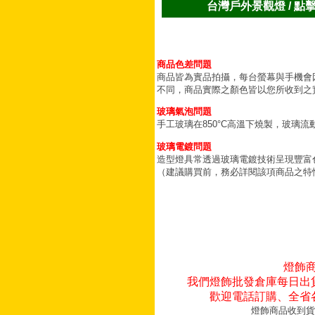
台灣戶外景觀燈 / 點
商品色差問題
商品皆為實品拍攝，每台螢幕與手機會
不同，商品實際之顏色皆以您所收到之
玻璃氣泡問題
手工玻璃在850°C高溫下燒製，玻璃
玻璃電鍍問題
造型燈具常透過玻璃電鍍技術呈現豐富
（建議購買前，務必詳閱該項商品之特
燈飾
我們燈飾批發倉庫每日出
歡迎電話訂購、全省
燈飾商品收到貨