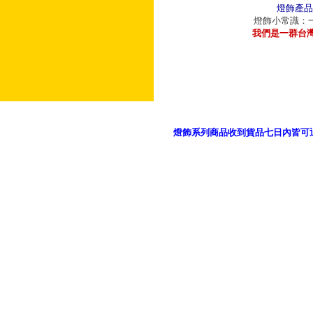
燈飾產品
燈飾小常識：一
我們是一群台
燈飾系列商品收到貨品七日內皆可
御品科技、YP燈飾網版權所有 c 2011 