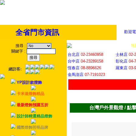
全省門市資訊
歡迎電
全省門市
│
社
搜尋
:
關鍵字
:
台北店
02-23460958
士林店
02-
台中店
04-23289158
彰化店
04-
恆春店
08-8896626
羅東店
03-
總訪客:
金馬澎店
07-7191023
YP設計款燈飾
卡米達燈飾精品
最新燈飾預購五折
台灣戶外景觀燈 / 點
設計師精選精品燈飾
國際燈飾照明品牌