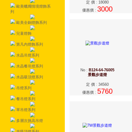
定 價
:
18080
歐美蠟燭情境燈飾系
3000
優惠價
:
列
歐美全銅燈飾系列
兒童燈飾
第凡內燈飾系列
水晶吊燈系列
水晶餐吊燈系列
No
:
B124-64-76005
景觀步道燈
水晶吸頂燈系列
定 價
:
34560
吊燈系列
5760
優惠價
:
餐吊燈系列
單吊燈系列
多層次挑高吊燈
半吸頂燈系列