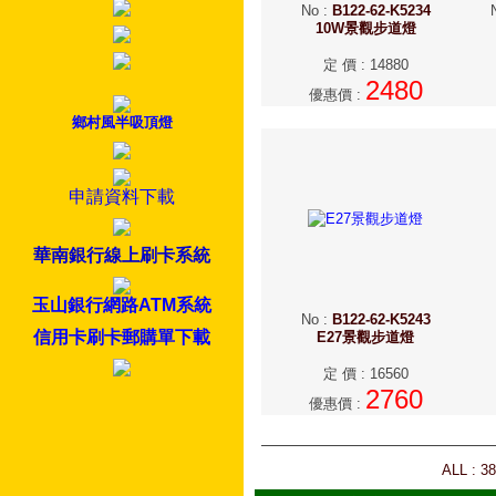
No
:
B122-62-K5234
10W景觀步道燈
定 價
:
14880
2480
優惠價
:
鄉村風半吸頂燈
申請資料下載
華南銀行線上刷卡系統
玉山銀行網路ATM系統
No
:
B122-62-K5243
信用卡刷卡郵購單下載
E27景觀步道燈
定 價
:
16560
2760
優惠價
:
ALL : 3