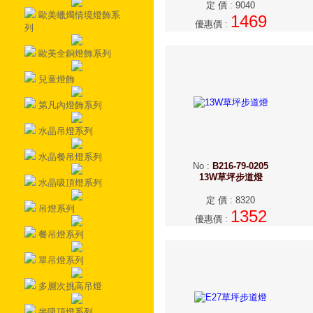
定 價
:
9040
歐美蠟燭情境燈飾系
1469
優惠價
:
列
歐美全銅燈飾系列
兒童燈飾
第凡內燈飾系列
水晶吊燈系列
水晶餐吊燈系列
No
:
B216-79-0205
13W草坪步道燈
水晶吸頂燈系列
定 價
:
8320
吊燈系列
1352
優惠價
:
餐吊燈系列
單吊燈系列
多層次挑高吊燈
半吸頂燈系列