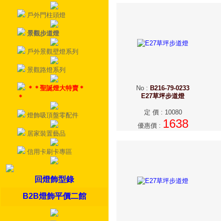
戶外門柱頭燈
景觀步道燈
戶外景觀壁燈系列
景觀路燈系列
＊＊聖誕燈大特賣＊
No
:
B216-79-0233
E27草坪步道燈
＊
定 價
:
10080
燈飾吸頂盤零配件
1638
優惠價
:
居家裝置藝品
信用卡刷卡專區
回燈飾型錄
B2B燈飾平價二館