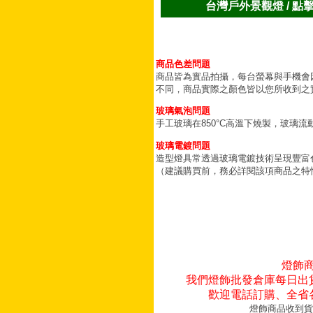
台灣戶外景觀燈 / 點
商品色差問題
商品皆為實品拍攝，每台螢幕與手機會
不同，商品實際之顏色皆以您所收到之
玻璃氣泡問題
手工玻璃在850°C高溫下燒製，玻璃
玻璃電鍍問題
造型燈具常透過玻璃電鍍技術呈現豐富
（建議購買前，務必詳閱該項商品之特
燈飾
我們燈飾批發倉庫每日出
歡迎電話訂購、全省
燈飾商品收到貨