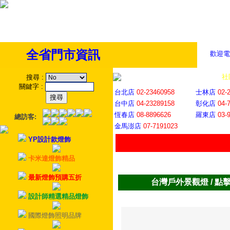
全省門市資訊
歡迎電
全省門市
│
社
搜尋
:
關鍵字
:
台北店
02-23460958
士林店
02-
台中店
04-23289158
彰化店
04-
恆春店
08-8896626
羅東店
03-
總訪客:
金馬澎店
07-7191023
YP設計款燈飾
卡米達燈飾精品
最新燈飾預購五折
台灣戶外景觀燈 / 點
設計師精選精品燈飾
國際燈飾照明品牌