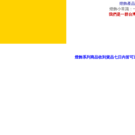
燈飾產品
燈飾小常識：一
我們是一群台
燈飾系列商品收到貨品七日內皆可
御品科技、YP燈飾網版權所有 c 2011 