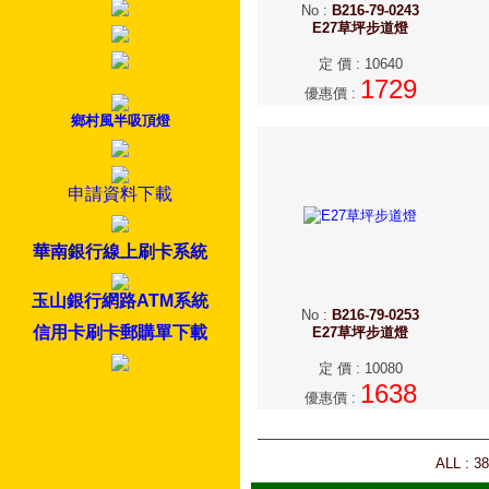
No
:
B216-79-0243
E27草坪步道燈
定 價
:
10640
1729
優惠價
:
鄉村風半吸頂燈
申請資料下載
華南銀行線上刷卡系統
玉山銀行網路ATM系統
No
:
B216-79-0253
信用卡刷卡郵購單下載
E27草坪步道燈
定 價
:
10080
1638
優惠價
:
ALL : 3