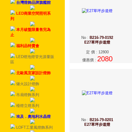
台灣燈飾品牌旗艦館
LED商業空間照明系
列
本月破盤限量售完為
止
No
:
B216-79-0192
E27草坪步道燈
福利品特賣會
定 價
:
12800
LED燈泡燈管光源量販
2080
優惠價
:
區
北歐風宜家設計燈飾
燧火設計燈飾
吊扇燈飾系列
檯燈立燈系列
埃及．奧地利水晶燈
No
:
B216-79-0201
E27草坪步道燈
LOFT工業風燈飾系列