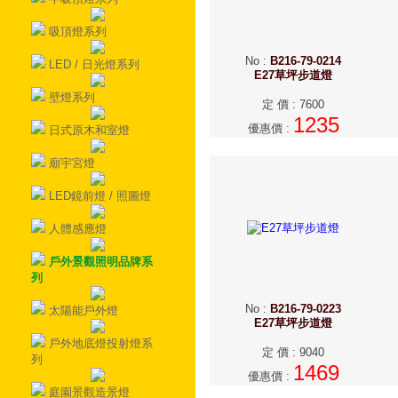
吸頂燈系列
No
:
B216-79-0214
LED / 日光燈系列
E27草坪步道燈
壁燈系列
定 價
:
7600
1235
優惠價
:
日式原木和室燈
廟宇宮燈
LED鏡前燈 / 照圖燈
人體感應燈
戶外景觀照明品牌系
列
No
:
B216-79-0223
太陽能戶外燈
E27草坪步道燈
戶外地底燈投射燈系
定 價
:
9040
列
1469
優惠價
:
庭園景觀造景燈