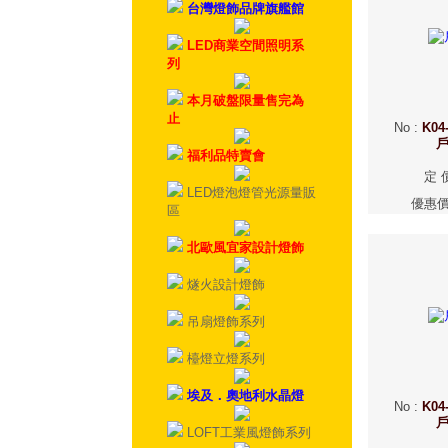
台灣燈飾品牌旗艦館
LED商業空間照明系
列
本月破盤限量售完為
止
No
:
K04-
福利品特賣會
定 
LED燈泡燈管光源量販
優惠
區
北歐風宜家設計燈飾
燧火設計燈飾
吊扇燈飾系列
檯燈立燈系列
埃及．奧地利水晶燈
No
:
K04-
LOFT工業風燈飾系列