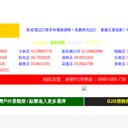
歡迎電話訂購享有優惠價喔 / 免費燈光設計、窗簾丈量規劃 /
奇摩新聞：選對燈飾居家氣氛大提升
隨意窩 Xu
全省門市
│
社區配合
│
最新燈飾
│
購物流程
│
選購清單
│
購物車
│
聯絡YP
0958
士林店
02-28882770
新莊總公司
02-29982098
桃園店
9158
彰化店
04-73318
18
員林店
04-8321919
台南店
626
羅東店
03-9611431
花蓮店
03-8542798
屏東店
91023
地區加盟
、
經銷代理專線：0960-666-738
灣戶外景觀燈 / 點擊進入更多選擇
B2B燈飾