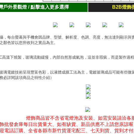
灣戶外景觀燈 / 點擊進入更多選擇
B2B燈飾
攝，每台螢幕與手機會因品牌、型號、解析度、色調、亮度，無法達到顯示與
之顏色皆以您所收到之實品為主。
0°C高溫下燒製，玻璃流動緩慢，內部自然形成氣泡，這並非瑕疵，而是製作過
玻璃電鍍技術呈現豐富色彩，以液體成膜工法為主，電鍍玻璃成品可能有些微
務必詳閱該項商品之特性介紹）
燈飾商品皆不含省電燈泡及安裝、如需安裝請洽各
飾批發倉庫每日出貨量大、如有缺貨、新品供應不上請您原諒喔
迎電話訂購、全省各縣市新竹貨運宅配三、七天到貨、貨到才付