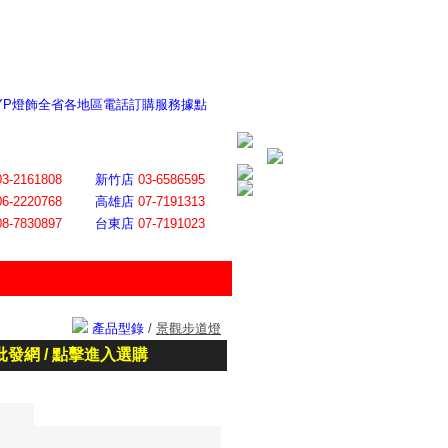
 YP燈飾全省各地區電話訂購服務據點
ite日誌 感謝莊記者熱情介紹
│
會員登入
│
回首頁
│
加入最愛
03-2161808
新竹店
03-6586595
06-2220768
高雄店
07-7191313
08-7830897
台東店
07-7191023
產品型錄
/
景觀步道燈
批發網 / 點擊進入選購