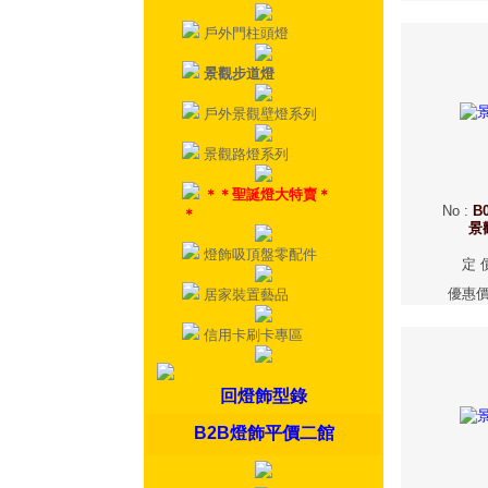
戶外門柱頭燈
景觀步道燈
戶外景觀壁燈系列
景觀路燈系列
＊＊聖誕燈大特賣＊
No
:
B0
＊
景
燈飾吸頂盤零配件
定 
優惠
居家裝置藝品
信用卡刷卡專區
回燈飾型錄
B2B燈飾平價二館