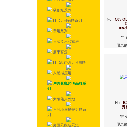
吸頂燈系列
No
:
C05-OD
LED / 日光燈系列
3
10
壁燈系列
定 
日式原木和室燈
優惠
廟宇宮燈
LED鏡前燈 / 照圖燈
人體感應燈
戶外景觀照明品牌系
列
太陽能戶外燈
No
:
B0
景
戶外地底燈投射燈系
列
定 
優惠
庭園景觀造景燈