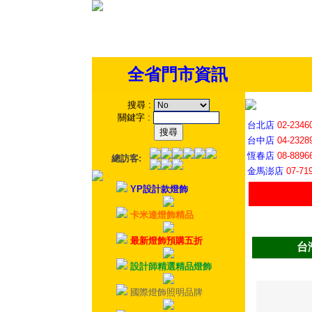
全省門市資訊
搜尋
:
關鍵字
:
台北店
02-2346
台中店
04-2328
恆春店
08-8896
總訪客:
金馬澎店
07-71
YP設計款燈飾
卡米達燈飾精品
最新燈飾預購五折
台
設計師精選精品燈飾
國際燈飾照明品牌