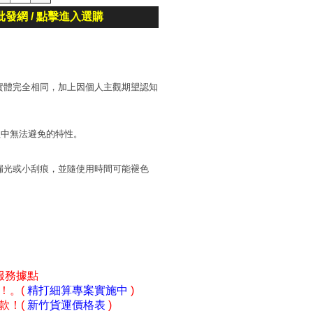
批發網 / 點擊進入選購
實體完全相同，加上因個人主觀期望認知
程中無法避免的特性。
漏光或小刮痕，並隨使用時間可能褪色
服務據點
！。(
精打細算專案實施中
)
款！(
新竹貨運價格表
)