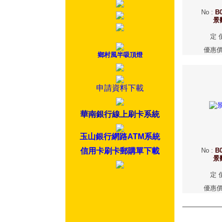
No
:
B0
景
定 
優惠
鄉村風半吸頂燈
申請資料下載
華南銀行線上刷卡系統
玉山銀行網路ATM系統
信用卡刷卡郵購單下載
No
:
B0
景
定 
優惠