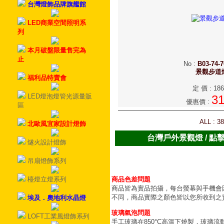
台灣燈飾品牌旗艦館
LED商業空間照明系
列
本月破盤限量售完為
止
No
:
B03-74-7
景觀步道
福利品特賣會
定 價
:
186
LED燈泡燈管光源量販
3
優惠價
:
區
ALL : 3
北歐風宜家設計燈飾
台灣戶外景觀燈 / 點
燧火設計燈飾
吊扇燈飾系列
檯燈立燈系列
商品色差問題
商品皆為實品拍攝，每台螢幕與手機會
不同，商品實際之顏色皆以您所收到之
埃及．奧地利水晶燈
玻璃氣泡問題
LOFT工業風燈飾系列
手工玻璃在850°C高溫下燒製，玻璃