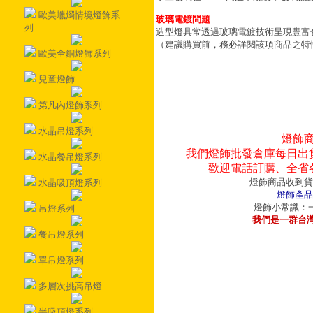
歐美蠟燭情境燈飾系
玻璃電鍍問題
列
造型燈具常透過玻璃電鍍技術呈現豐富
（建議購買前，務必詳閱該項商品之特
歐美全銅燈飾系列
兒童燈飾
第凡內燈飾系列
水晶吊燈系列
燈飾
我們燈飾批發倉庫每日出
水晶餐吊燈系列
歡迎電話訂購、全省
燈飾商品收到貨
水晶吸頂燈系列
燈飾產品
燈飾小常識：一
吊燈系列
我們是一群台
餐吊燈系列
單吊燈系列
多層次挑高吊燈
半吸頂燈系列