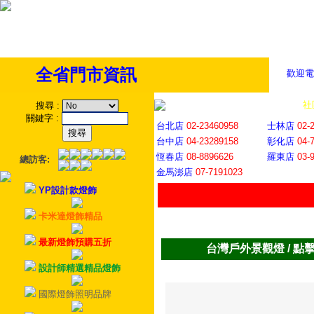
全省門市資訊
歡迎電
全省門市
│
社
搜尋
:
關鍵字
:
台北店
02-23460958
士林店
02-
台中店
04-23289158
彰化店
04-
恆春店
08-8896626
羅東店
03-
總訪客:
金馬澎店
07-7191023
YP設計款燈飾
卡米達燈飾精品
最新燈飾預購五折
台灣戶外景觀燈 / 點
設計師精選精品燈飾
國際燈飾照明品牌