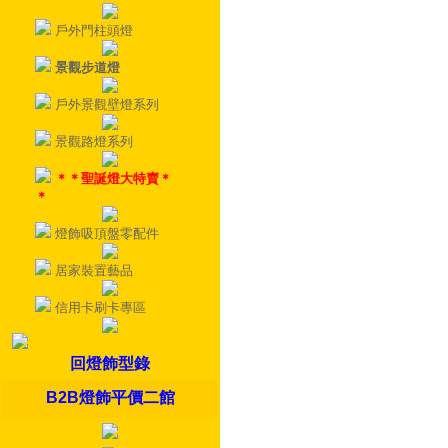
戶外門柱頭燈
景觀步道燈
戶外景觀壁燈系列
景觀路燈系列
＊＊聖誕燈大特賣＊
＊
燈飾吸頂盤零配件
居家裝置藝品
信用卡刷卡專區
回燈飾型錄
B2B燈飾平價二館