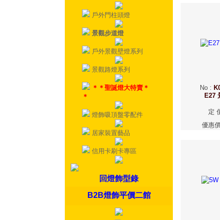
戶外門柱頭燈
景觀步道燈
戶外景觀壁燈系列
景觀路燈系列
＊＊聖誕燈大特賣＊
No
:
K
E27
＊
定 
燈飾吸頂盤零配件
優惠
居家裝置藝品
信用卡刷卡專區
回燈飾型錄
B2B燈飾平價二館