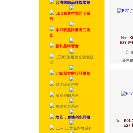
台灣燈飾品牌旗艦館
LED商業空間照明系
列
本月破盤限量售完為
止
No
:
K
E27 
福利品特賣會
定 
LED燈泡燈管光源量販
優惠
區
北歐風宜家設計燈飾
燧火設計燈飾
吊扇燈飾系列
檯燈立燈系列
埃及．奧地利水晶燈
No
:
K01-
E27
LOFT工業風燈飾系列