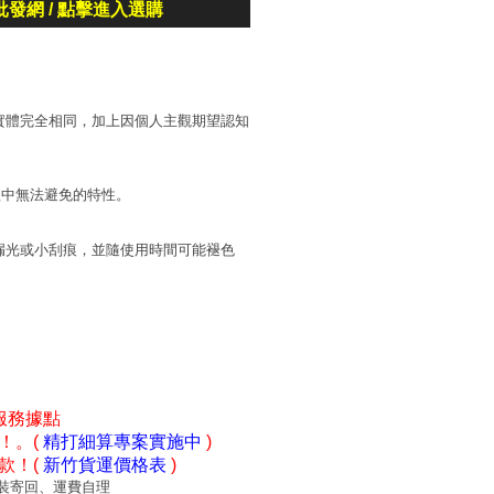
批發網 / 點擊進入選購
實體完全相同，加上因個人主觀期望認知
程中無法避免的特性。
漏光或小刮痕，並隨使用時間可能褪色
服務據點
！。(
精打細算專案實施中
)
款！(
新竹貨運價格表
)
裝寄回、運費自理