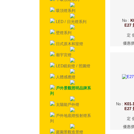
吸頂燈系列
No
:
K
LED / 日光燈系列
E27
壁燈系列
定 
優惠
日式原木和室燈
廟宇宮燈
LED鏡前燈 / 照圖燈
人體感應燈
戶外景觀照明品牌系
列
No
:
K01-
太陽能戶外燈
E27
戶外地底燈投射燈系
定 
列
優惠
庭園景觀造景燈