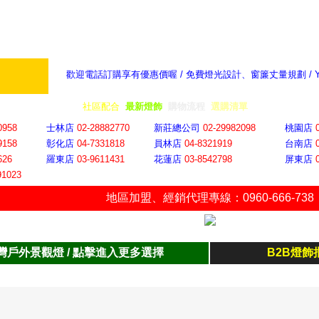
歡迎電話訂購享有優惠價喔 / 免費燈光設計、窗簾丈量規劃 /
奇摩新聞：選對燈飾居家氣氛大提升
隨意窩 Xu
全省門市
│
社區配合
│
最新燈飾
│
購物流程
│
選購清單
│
購物車
│
聯絡YP
0958
士林店
02-28882770
新莊總公司
02-29982098
桃園店
9158
彰化店
04-73318
18
員林店
04-8321919
台南店
626
羅東店
03-9611431
花蓮店
03-8542798
屏東店
91023
地區加盟
、
經銷代理專線：0960-666-738
灣戶外景觀燈 / 點擊進入更多選擇
B2B燈飾