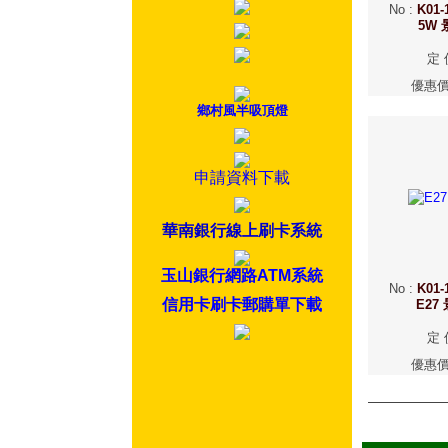
No
:
K01-
5W
定 
優惠
鄉村風半吸頂燈
申請資料下載
華南銀行線上刷卡系統
玉山銀行網路ATM系統
No
:
K01-
信用卡刷卡郵購單下載
E27
定 
優惠