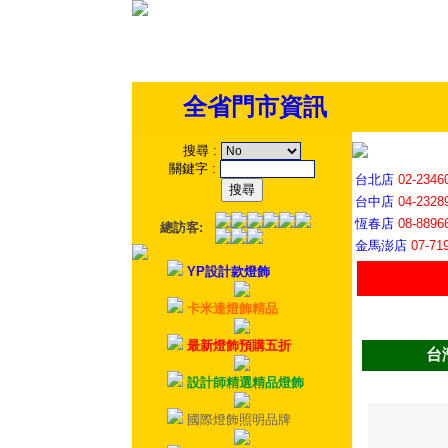
全省門市資訊
搜尋
:
關鍵字
:
台北店
02-2346
台中店
04-2328
恆春店
08-8896
總訪客:
金馬澎店
07-71
YP設計款燈飾
卡米達燈飾精品
最新燈飾預購五折
台
設計師精選精品燈飾
國際燈飾照明品牌