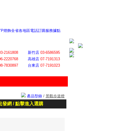
 YP燈飾全省各地區電話訂購服務據點
ite日誌 感謝莊記者熱情介紹
│
會員登入
│
回首頁
│
加入最愛
03-2161808
新竹店
03-6586595
06-2220768
高雄店
07-7191313
08-7830897
台東店
07-7191023
產品型錄
/
景觀步道燈
批發網 / 點擊進入選購