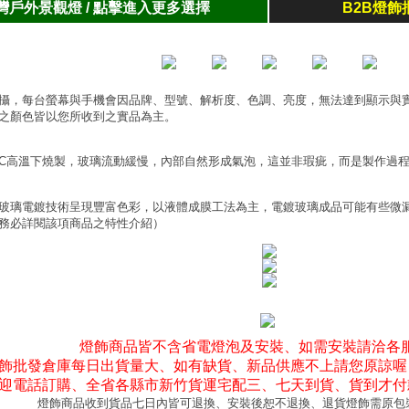
灣戶外景觀燈 / 點擊進入更多選擇
B2B燈飾
攝，每台螢幕與手機會因品牌、型號、解析度、色調、亮度，無法達到顯示與
之顏色皆以您所收到之實品為主。
0°C高溫下燒製，玻璃流動緩慢，內部自然形成氣泡，這並非瑕疵，而是製作過
玻璃電鍍技術呈現豐富色彩，以液體成膜工法為主，電鍍玻璃成品可能有些微
務必詳閱該項商品之特性介紹）
燈飾商品皆不含省電燈泡及安裝、如需安裝請洽各
飾批發倉庫每日出貨量大、如有缺貨、新品供應不上請您原諒喔
迎電話訂購、全省各縣市新竹貨運宅配三、七天到貨、貨到才付
燈飾商品收到貨品七日內皆可退換、安裝後恕不退換、退貨燈飾需原包