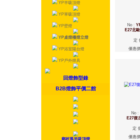
YP半吸頂燈
YP單吸頂燈
No
:
Y
YP壁燈
E27北
YP桌燈檯燈立燈
定 
優惠
YP浴室陽台燈
YP戶外燈具
回燈飾型錄
B2B燈飾平價二館
No
:
E27
定 
優惠
鄉村風半吸頂燈