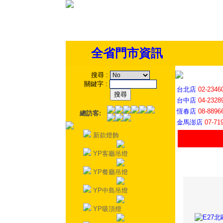
全省門市資訊
搜尋
:
關鍵字
:
台北店
02-2346
台中店
04-2328
恆春店
08-8896
總訪客:
金馬澎店
07-71
新款燈飾
YP客廳吊燈
YP餐廳吊燈
YP中島吊燈
YP吸頂燈