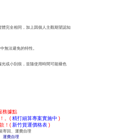
實體完全相同，加上因個人主觀期望認知
程中無法避免的特性。
漏光或小刮痕，並隨使用時間可能褪色
服務據點
！。(
精打細算專案實施中
)
款！(
新竹貨運價格表
)
裝寄回、運費自理
、運費自理