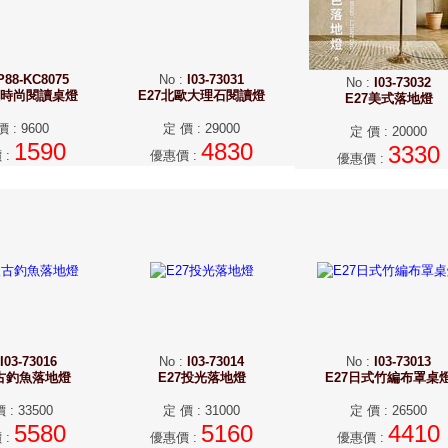
P88-KC8075
No
:
I03-73031
No
:
I03-73032
歐時尚閱讀桌燈
E27北歐大理石閱讀燈
E27美式落地燈
價
:
9600
定 價
:
29000
定 價
:
20000
1590
4830
3330
價
:
優惠價
:
優惠價
:
I03-73016
No
:
I03-73014
No
:
I03-73013
復古釣魚落地燈
E27投光落地燈
E27日式竹編布罩桌
價
:
33500
定 價
:
31000
定 價
:
26500
5580
5160
4410
價
:
優惠價
:
優惠價
: