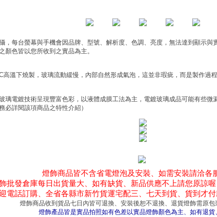
攝，每台螢幕與手機會因品牌、型號、解析度、色調、亮度，無法達到顯示與
之顏色皆以您所收到之實品為主。
0°C高溫下燒製，玻璃流動緩慢，內部自然形成氣泡，這並非瑕疵，而是製作過
玻璃電鍍技術呈現豐富色彩，以液體成膜工法為主，電鍍玻璃成品可能有些微
務必詳閱該項商品之特性介紹）
燈飾商品皆不含省電燈泡及安裝、如需安裝請洽各
飾批發倉庫每日出貨量大、如有缺貨、新品供應不上請您原諒喔
迎電話訂購、全省各縣市新竹貨運宅配三、七天到貨、貨到才付
燈飾商品收到貨品七日內皆可退換、安裝後恕不退換、退貨燈飾需原包
燈飾產品皆是實品拍照如有色差以實品燈飾顏色為主、如有退貨