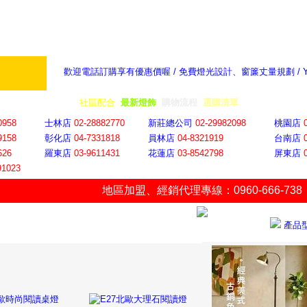
歡迎電話訂購享有優惠價喔 / 免費燈光設計、窗簾丈量規劃 /
奇摩新聞：選對燈飾居家氣氛大提升
隨意窩 Xu
全省門市
│
社區配合
│
最新燈飾
│
購物流程
│
選購清單
│
購物車
│
聯絡YP
0958
士林店
02-28882770
新莊總公司
02-29982098
桃園店
9158
彰化店
04-73318
18
員林店
04-8321919
台南店
626
羅東店
03-9611431
花蓮店
03-8542798
屏東店
91023
地區加盟
、
經銷代理專線：0960-666-738
產品