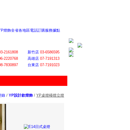
 YP燈飾全省各地區電話訂購服務據點
ite日誌 感謝莊記者熱情介紹
│
會員登入
│
回首頁
│
加入最愛
03-2161808
新竹店
03-6586595
06-2220768
高雄店
07-7191313
08-7830897
台東店
07-7191023
型錄
/
YP設計款燈飾
/
YP桌燈檯燈立燈