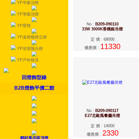
YP半吸頂燈
YP單吸頂燈
No
:
B209-090110
YP壁燈
33W 3000K香檳銀吊燈
YP桌燈檯燈立燈
定 價
:
68000
11330
優惠價
:
YP浴室陽台燈
YP戶外燈具
回燈飾型錄
B2B燈飾平價二館
No
:
B209-090117
E27北歐風餐廳吊燈
定 價
:
14000
2330
優惠價
:
鄉村風半吸頂燈