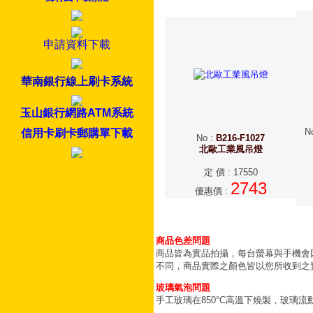
申請資料下載
華南銀行線上刷卡系統
玉山銀行網路ATM系統
N
信用卡刷卡郵購單下載
No
:
B216-F1027
北歐工業風吊燈
定 價
:
17550
2743
優惠價
:
商品色差問題
商品皆為實品拍攝，每台螢幕與手機會
不同，商品實際之顏色皆以您所收到之
玻璃氣泡問題
手工玻璃在850°C高溫下燒製，玻璃