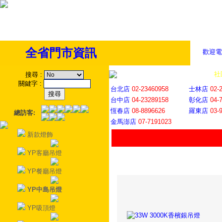
全省門市資訊
歡迎電
全省門市
│
社
搜尋
:
關鍵字
:
台北店
02-23460958
士林店
02-
台中店
04-23289158
彰化店
04-
恆春店
08-8896626
羅東店
03-
總訪客:
金馬澎店
07-7191023
新款燈飾
YP客廳吊燈
YP餐廳吊燈
YP中島吊燈
YP吸頂燈