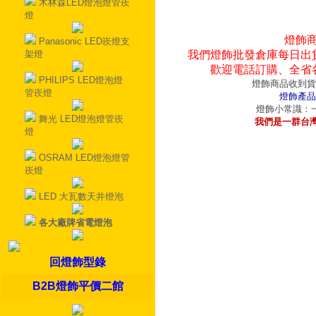
木林森LED燈泡燈管崁
燈
燈飾
Panasonic LED崁燈支
架燈
我們燈飾批發倉庫每日出
歡迎電話訂購、全省
PHILIPS LED燈泡燈
燈飾商品收到貨
管崁燈
燈飾產品
燈飾小常識：一
舞光 LED燈泡燈管崁
我們是一群台
燈
OSRAM LED燈泡燈管
崁燈
LED 大瓦數天井燈泡
各大廠牌省電燈泡
回燈飾型錄
B2B燈飾平價二館