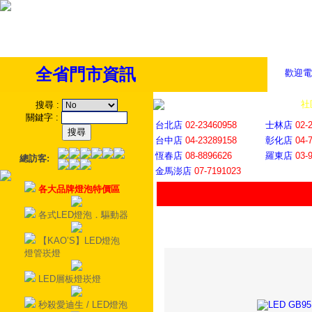
全省門市資訊
歡迎電
全省門市
│
社
搜尋
:
關鍵字
:
台北店
02-23460958
士林店
02-
台中店
04-23289158
彰化店
04-
恆春店
08-8896626
羅東店
03-
總訪客:
金馬澎店
07-7191023
各大品牌燈泡特價區
各式LED燈泡．驅動器
【KAO’S】LED燈泡
燈管崁燈
LED層板燈崁燈
秒殺愛迪生 / LED燈泡