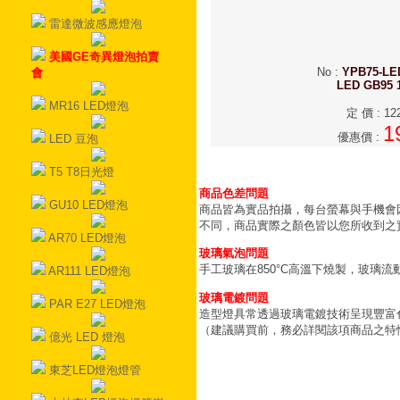
雷達微波感應燈泡
美國GE奇異燈泡拍賣
No
:
YPB75-LE
會
LED GB95 
MR16 LED燈泡
定 價
:
12
1
優惠價
:
LED 豆泡
T5 T8日光燈
商品色差問題
GU10 LED燈泡
商品皆為實品拍攝，每台螢幕與手機會
不同，商品實際之顏色皆以您所收到之
AR70 LED燈泡
玻璃氣泡問題
手工玻璃在850°C高溫下燒製，玻璃
AR111 LED燈泡
玻璃電鍍問題
PAR E27 LED燈泡
造型燈具常透過玻璃電鍍技術呈現豐富
（建議購買前，務必詳閱該項商品之特
億光 LED 燈泡
東芝LED燈泡燈管