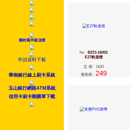
鄉村風半吸頂燈
No
:
B253-16002
E27軌道燈
申請資料下載
定 價
:
1600
249
優惠價
:
華南銀行線上刷卡系統
玉山銀行網路ATM系統
信用卡刷卡郵購單下載