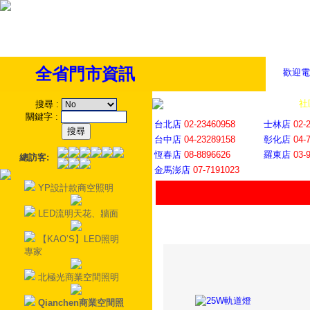
全省門市資訊
歡迎電
全省門市
│
社
搜尋
:
關鍵字
:
台北店
02-23460958
士林店
02-
台中店
04-23289158
彰化店
04-
恆春店
08-8896626
羅東店
03-
總訪客:
金馬澎店
07-7191023
YP設計款商空照明
LED流明天花、牆面
【KAO’S】LED照明
專家
北極光商業空間照明
Qianchen商業空間照