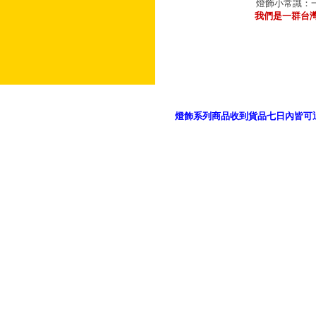
燈飾小常識：一
我們是一群台
燈飾系列商品收到貨品七日內皆可
御品科技、YP燈飾網版權所有 c 2011 