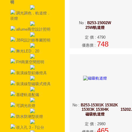
明
調光調色．軌道燈．
崁燈
No
:
B253-15002W
25W軌道燈
allume商空設計照明
定 價
:
4790
JBR設計師專屬照明
748
優惠價
:
舞光LED．20
FH商業空間照明
裝潢線型鋁條燈具
裝潢線型磁吸式燈具
基礎軌道配備
No
:
B253-15301K 15302K
可調光崁燈
15303K 15304K
15202
磁吸軌道燈
防水防潮型崁燈
定 價
:
2980
崁入孔 3 - 7公分
465
優惠價
: