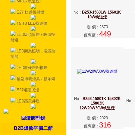
MR16 軌道燈
E27 軌道投射燈
No
:
B253-15601W 15601K
10W軌道燈
T5 T8 LED軌道燈
定 價
:
2870
449
LED吸頂筒燈 / 吸頂投
優惠價
:
射燈
LED商業照明．電源控
制器
LED軟條燈廚櫃燈
緊急照明燈具 / 指示燈
E27燈頭崁燈
No
:
B253-15801K 15802K
No
:
LED高天井燈
15803K
12W20W30W軌道燈
回燈飾型錄
定 價
:
2020
316
優惠價
:
B2B燈飾平價二館