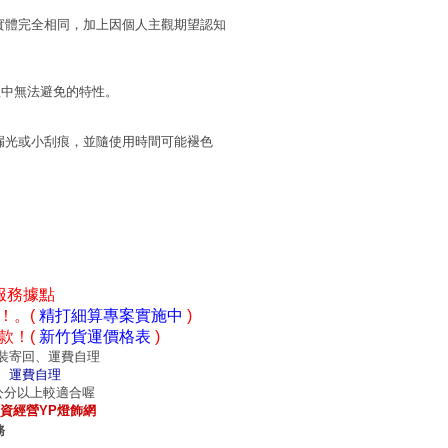
實體完全相同，加上因個人主觀期望認知
程中無法避免的特性。
漏光或小刮痕，並隨使用時間可能褪色
服務據點
！。(
精打細算專案實施中
)
款！(
新竹貨運價格表
)
裝寄回、運費自理
、運費自理
0公分以上較適合喔
資經營YP燈飾網
務