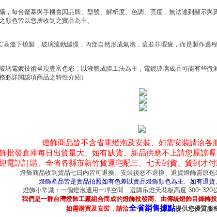
攝，每台螢幕與手機會因品牌、型號、解析度、色調、亮度，無法達到顯示與
之顏色皆以您所收到之實品為主。
0°C高溫下燒製，玻璃流動緩慢，內部自然形成氣泡，這並非瑕疵，而是製作過
玻璃電鍍技術呈現豐富色彩，以液體成膜工法為主，電鍍玻璃成品可能有些微
務必詳閱該項商品之特性介紹）
燈飾商品皆不含省電燈泡及安裝、如需安裝請洽各
飾批發倉庫每日出貨量大、如有缺貨、新品供應不上請您原諒喔
迎電話訂購、全省各縣市新竹貨運宅配三、七天到貨、貨到才付
燈飾商品收到貨品七日內皆可退換、安裝後恕不退換、退貨燈飾需原包
燈飾產品皆是實品拍照如有色差以實品燈飾顏色為主、如有退貨
燈飾小常識：一個燈泡適用一坪空間 選購吊燈天花板高度 300~32
我們是一群台灣燈飾工廠組合而成的燈飾批發商、由傳統燈飾目錄轉投
全省銷售據點
如需購買及安裝，請洽
提供您優質服