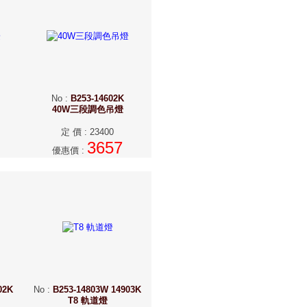
No
:
B253-14602K
40W三段調色吊燈
定 價
:
23400
3657
優惠價
:
02K
No
:
B253-14803W 14903K
T8 軌道燈