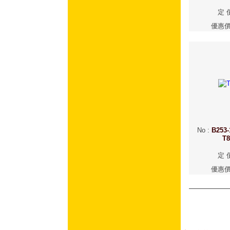
定 
優惠
No
:
B253-
T
定 
優惠