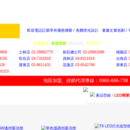
歡迎電話訂購享有優惠價喔 / 免費燈光設計、窗簾丈量規劃 /
奇摩新聞：選對燈飾居家氣氛大提升
隨意窩 Xu
全省門市
│
社區配合
│
最新燈飾
│
購物流程
│
選購清單
│
購物車
│
聯絡YP
0958
士林店
02-28882770
新莊總公司
02-29982098
桃園店
9158
彰化店
04-73318
18
員林店
04-8321919
台南店
626
羅東店
03-9611431
花蓮店
03-8542798
屏東店
91023
地區加盟
、
經銷代理專線：0960-666-738
產品型錄
/
LED商