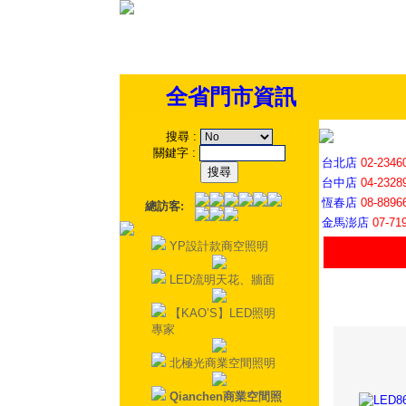
全省門市資訊
搜尋
:
關鍵字
:
台北店
02-2346
台中店
04-2328
恆春店
08-8896
總訪客:
金馬澎店
07-71
YP設計款商空照明
LED流明天花、牆面
【KAO’S】LED照明
專家
北極光商業空間照明
Qianchen商業空間照