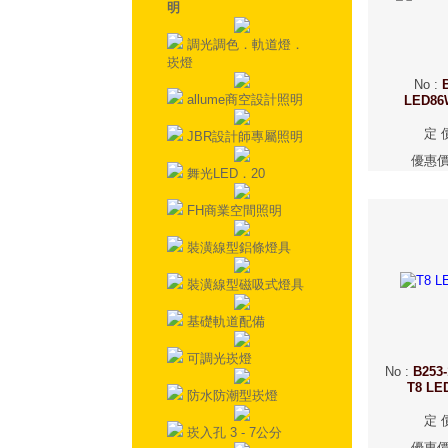
明
調光調色．軌道燈．
崁燈
No
:
allume商空設計照明
LED8
定 
JBR設計師專屬照明
優惠
舞光LED．20
FH商業空間照明
裝潢線型鋁條燈具
裝潢線型磁吸式燈具
基礎軌道配備
可調光崁燈
No
:
B253-
T8 L
防水防潮型崁燈
定 
崁入孔 3 - 7公分
優惠