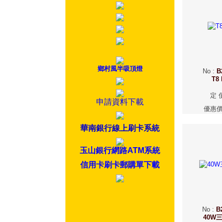
鄉村風半吸頂燈
No
:
B
T8
定 
申請資料下載
優惠
華南銀行線上刷卡系統
玉山銀行網路ATM系統
信用卡刷卡郵購單下載
No
:
B
40W