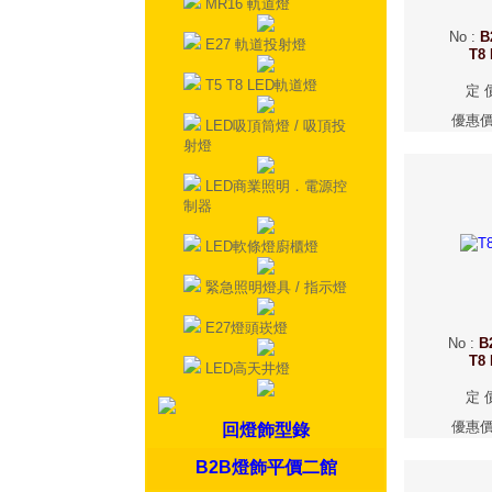
MR16 軌道燈
No
:
B
E27 軌道投射燈
T8
T5 T8 LED軌道燈
定 
優惠
LED吸頂筒燈 / 吸頂投
射燈
LED商業照明．電源控
制器
LED軟條燈廚櫃燈
緊急照明燈具 / 指示燈
E27燈頭崁燈
No
:
B
T8
LED高天井燈
定 
優惠
回燈飾型錄
B2B燈飾平價二館