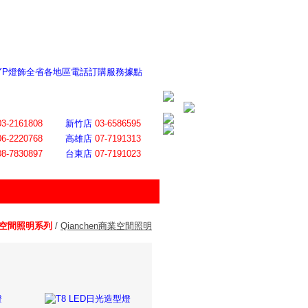
 YP燈飾全省各地區電話訂購服務據點
ite日誌 感謝莊記者熱情介紹
│
會員登入
│
回首頁
│
加入最愛
03-2161808
新竹店
03-6586595
06-2220768
高雄店
07-7191313
08-7830897
台東店
07-7191023
業空間照明系列
/
Qianchen商業空間照明