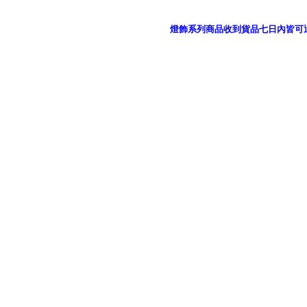
燈飾系列商品收到貨品七日內皆可
御品科技、YP燈飾網版權所有 c 2011 