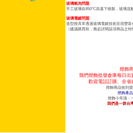
玻璃氣泡問題
手工玻璃在850°C高溫下燒製，玻璃
玻璃電鍍問題
造型燈具常透過玻璃電鍍技術呈現豐富
（建議購買前，務必詳閱該項商品之特
燈飾
我們燈飾批發倉庫每日出
歡迎電話訂購、全省
燈飾商品收到貨
燈飾產品
燈飾小常識：一
我們是一群台