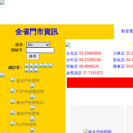
全省門市資訊
歡迎電
全省門市
│
社
搜尋
:
關鍵字
:
台北店
02-23460958
士林店
02-
台中店
04-23289158
彰化店
04-
恆春店
08-8896626
羅東店
03-
總訪客:
金馬澎店
07-7191023
超光戶外照明
F3戶外景觀照明
舞光戶外照明13
美的戶外照明
FL戶外照明