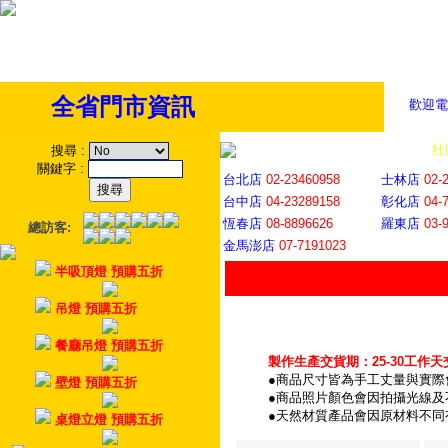
全省門市資訊
歡迎電
全省門市
│
社
搜尋
:
關鍵字
:
台北店
02-23460958
士林店
02-
台中店
04-23289158
彰化店
04-
恆春店
08-8896626
羅東店
03-
總訪客:
金馬澎店
07-7191023
半吸頂燈 預購五折
吊燈 預購五折
餐廳吊燈 預購五折
製作生產交貨期：25-30工作天
●商品尺寸皆為手工丈量與實際
壁燈 預購五折
●商品照片顏色會因拍攝光線
●天然材質產品會因原材料不同
桌燈立燈 預購五折