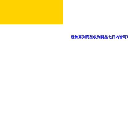
燈飾系列商品收到貨品七日內皆可
御品科技、YP燈飾網版權所有 c 2011 