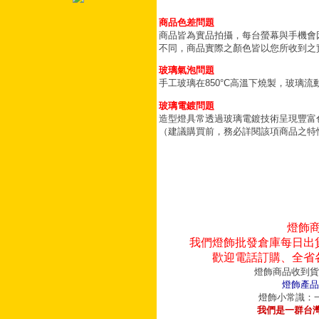
商品色差問題
商品皆為實品拍攝，每台螢幕與手機會
不同，商品實際之顏色皆以您所收到之
玻璃氣泡問題
手工玻璃在850°C高溫下燒製，玻璃
玻璃電鍍問題
造型燈具常透過玻璃電鍍技術呈現豐富
（建議購買前，務必詳閱該項商品之特
燈飾
我們燈飾批發倉庫每日出
歡迎電話訂購、全省
燈飾商品收到貨
燈飾產品
燈飾小常識：一
我們是一群台