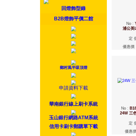
回燈飾型錄
B2B燈飾平價二館
No
:
浦公英
定 
優惠價
鄉村風半吸頂燈
申請資料下載
華南銀行線上刷卡系統
No
:
B18
24W 
玉山銀行網路ATM系統
定 
信用卡刷卡郵購單下載
優惠