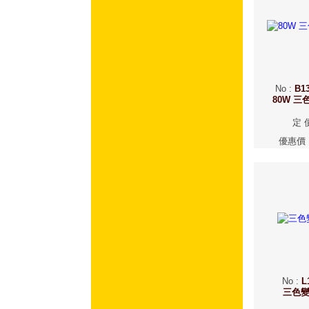
No
:
B13
80W 
定 
優惠價
No
:
L
三色