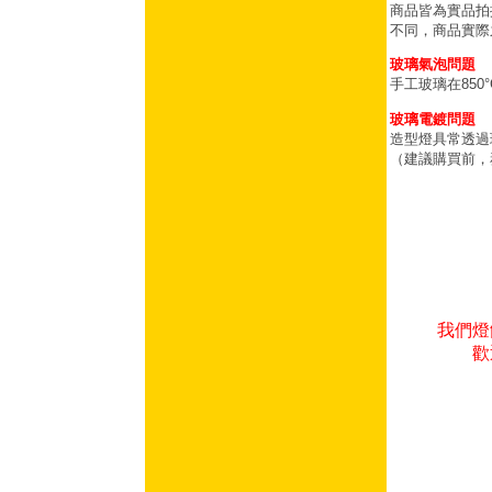
商品皆為實品拍
不同，商品實際
玻璃氣泡問題
手工玻璃在85
玻璃電鍍問題
造型燈具常透過
（建議購買前，
我們燈
歡