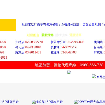
歡迎電話訂購享有優惠價喔 / 免費燈光設計、窗簾丈量規劃 /
奇摩新聞：選對燈飾居家氣氛大提升
隨意窩 Xu
全省門市
│
社區配合
│
最新燈飾
│
購物流程
│
選購清單
│
購物車
│
聯絡YP
0958
士林店
02-28882770
新莊總公司
02-29982098
桃園店
9158
彰化店
04-73318
18
員林店
04-8321919
台南店
626
羅東店
03-9611431
花蓮店
03-8542798
屏東店
91023
地區加盟
、
經銷代理專線：0960-666-738
產品