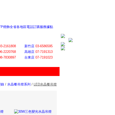
 YP燈飾全省各地區電話訂購服務據點
ite日誌 感謝莊記者熱情介紹
│
會員登入
│
回首頁
│
加入最愛
03-2161808
新竹店
03-6586595
06-2220768
高雄店
07-7191313
08-7830897
台東店
07-7191023
型錄
/
水晶餐吊燈系列
/
LED水晶餐吊燈