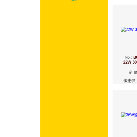
No
:
B
22W 
定 
優惠價