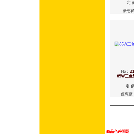
定 
優惠
No
:
B1
85W三
定 
優惠價
商品色差問題