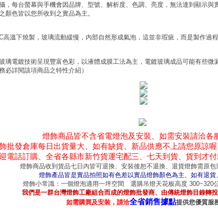
攝，每台螢幕與手機會因品牌、型號、解析度、色調、亮度，無法達到顯示與
之顏色皆以您所收到之實品為主。
0°C高溫下燒製，玻璃流動緩慢，內部自然形成氣泡，這並非瑕疵，而是製作過
玻璃電鍍技術呈現豐富色彩，以液體成膜工法為主，電鍍玻璃成品可能有些微
務必詳閱該項商品之特性介紹）
燈飾商品皆不含省電燈泡及安裝、如需安裝請洽各
飾批發倉庫每日出貨量大、如有缺貨、新品供應不上請您原諒喔
迎電話訂購、全省各縣市新竹貨運宅配三、七天到貨、貨到才付
燈飾商品收到貨品七日內皆可退換、安裝後恕不退換、退貨燈飾需原包
燈飾產品皆是實品拍照如有色差以實品燈飾顏色為主、如有退貨
燈飾小常識：一個燈泡適用一坪空間 選購吊燈天花板高度 300~32
我們是一群台灣燈飾工廠組合而成的燈飾批發商、由傳統燈飾目錄轉投
全省銷售據點
如需購買及安裝，請洽
提供您優質服