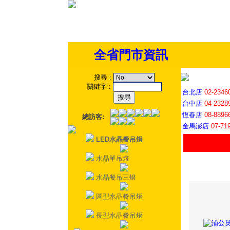
全省門市資訊
搜尋
:
關鍵字
:
台北店
02-2346
台中店
04-2328
恆春店
08-8896
總訪客:
金馬澎店
07-71
LED水晶餐吊燈
水晶單吊燈
水晶餐吊三燈
圓型水晶餐吊燈
長型水晶餐吊燈