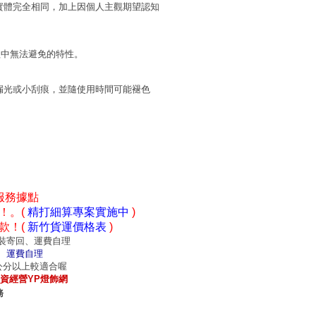
實體完全相同，加上因個人主觀期望認知
程中無法避免的特性。
漏光或小刮痕，並隨使用時間可能褪色
服務據點
！。(
精打細算專案實施中
)
款！(
新竹貨運價格表
)
裝寄回、運費自理
、運費自理
0公分以上較適合喔
資經營YP燈飾網
務