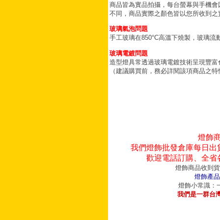
商品皆為實品拍攝，每台螢幕與手機會
不同，商品實際之顏色皆以您所收到之
玻璃氣泡問題
手工玻璃在850°C高溫下燒製，玻璃
玻璃電鍍問題
造型燈具常透過玻璃電鍍技術呈現豐富
（建議購買前，務必詳閱該項商品之特
燈飾
我們燈飾批發倉庫每日出
歡迎電話訂購、全省
燈飾商品收到貨
燈飾產品
燈飾小常識：一
我們是一群台