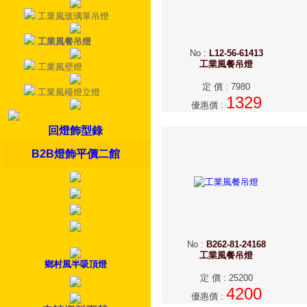
工業風玻璃單吊燈
工業風餐吊燈
No
:
L12-56-61413
工業風餐吊燈
工業風壁燈
定 價
:
7980
工業風檯燈立燈
1329
優惠價
:
回燈飾型錄
B2B燈飾平價二館
No
:
B262-81-24168
工業風餐吊燈
鄉村風半吸頂燈
定 價
:
25200
4200
優惠價
: