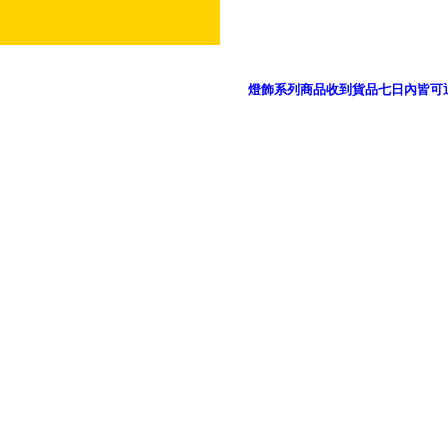
燈飾系列商品收到貨品七日內皆可
御品科技、YP燈飾網版權所有 c 2011 