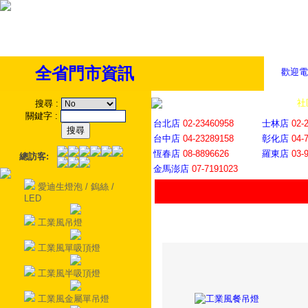
全省門市資訊
歡迎電
全省門市
│
社
搜尋
:
關鍵字
:
台北店
02-23460958
士林店
02-
台中店
04-23289158
彰化店
04-
恆春店
08-8896626
羅東店
03-
總訪客:
金馬澎店
07-7191023
愛迪生燈泡 / 鎢絲 /
LED
工業風吊燈
工業風單吸頂燈
工業風半吸頂燈
工業風金屬單吊燈