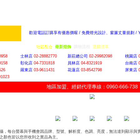
歡迎電話訂購享有優惠價喔 / 免費燈光設計、窗簾丈量規劃 /
奇摩新聞：選對燈飾居家氣氛大提升
隨意窩 Xu
全省門市
│
社區配合
│
最新燈飾
│
購物流程
│
選購清單
│
購物車
│
聯絡YP
0958
士林店
02-28882770
新莊總公司
02-29982098
桃園店
9158
彰化店
04-73318
18
員林店
04-8321919
台南店
626
羅東店
03-9611431
花蓮店
03-8542798
屏東店
91023
地區加盟
、
經銷代理專線：0960-666-738
攝，每台螢幕與手機會因品牌、型號、解析度、色調、亮度，無法達到顯示與
之顏色皆以您所收到之實品為主。