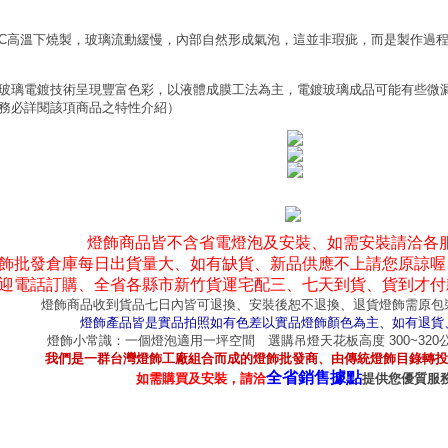
0°C高溫下燒製，玻璃流動緩慢，內部自然形成氣泡，這並非瑕疵，而是製作過
玻璃電鍍技術呈現豐富色彩，以液體成膜工法為主，電鍍玻璃成品可能有些微
務必詳閱該項商品之特性介紹）
燈飾商品皆不含省電燈泡及安裝、如需安裝請洽各
飾批發倉庫每日出貨量大、如有缺貨、新品供應不上請您原諒喔
迎電話訂購、全省各縣市新竹貨運宅配三、七天到貨、貨到才付
燈飾商品收到貨品七日內皆可退換、安裝後恕不退換、退貨燈飾需原包
燈飾產品皆是實品拍照如有色差以實品燈飾顏色為主、如有退貨
燈飾小常識：一個燈泡適用一坪空間 選購吊燈天花板高度 300~32
我們是一群台灣燈飾工廠組合而成的燈飾批發商、由傳統燈飾目錄轉投
全省銷售據點
如需購買及安裝，請洽
提供您優質服