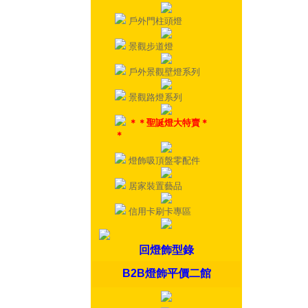
戶外門柱頭燈
景觀步道燈
戶外景觀壁燈系列
景觀路燈系列
＊＊聖誕燈大特賣＊
＊
燈飾吸頂盤零配件
居家裝置藝品
信用卡刷卡專區
回燈飾型錄
B2B燈飾平價二館