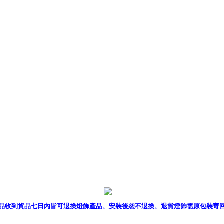
產品型錄
｜
銷售據點
｜
客服
品收到貨品七日內皆可退換燈飾產品、安裝後恕不退換、退貨燈飾需原包裝寄
P燈飾網版權所有 c 2011 B2B Lighting All rights reserved. B2B燈飾