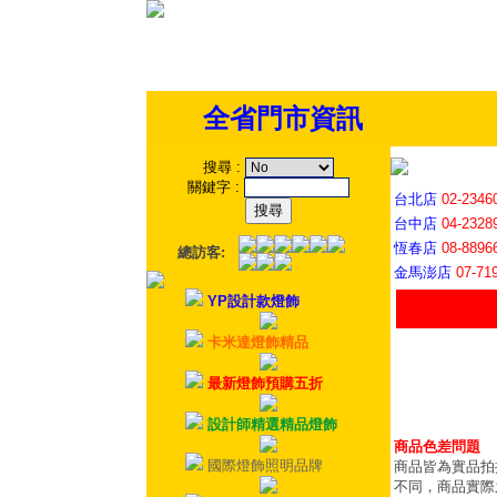
全省門市資訊
搜尋
:
關鍵字
:
台北店
02-2346
台中店
04-2328
恆春店
08-8896
總訪客:
金馬澎店
07-71
YP設計款燈飾
卡米達燈飾精品
最新燈飾預購五折
設計師精選精品燈飾
商品色差問題
國際燈飾照明品牌
商品皆為實品拍
不同，商品實際