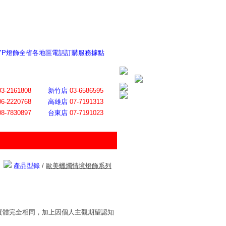
 YP燈飾全省各地區電話訂購服務據點
ite日誌 感謝莊記者熱情介紹
│
會員登入
│
回首頁
│
加入最愛
03-2161808
新竹店
03-6586595
06-2220768
高雄店
07-7191313
08-7830897
台東店
07-7191023
產品型錄
/
歐美蠟燭情境燈飾系列
實體完全相同，加上因個人主觀期望認知