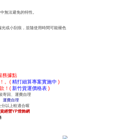
程中無法避免的特性。
漏光或小刮痕，並隨使用時間可能褪色
服務據點
！。(
精打細算專案實施中
)
款！(
新竹貨運價格表
)
裝寄回、運費自理
、運費自理
0公分以上較適合喔
資經營YP燈飾網
務