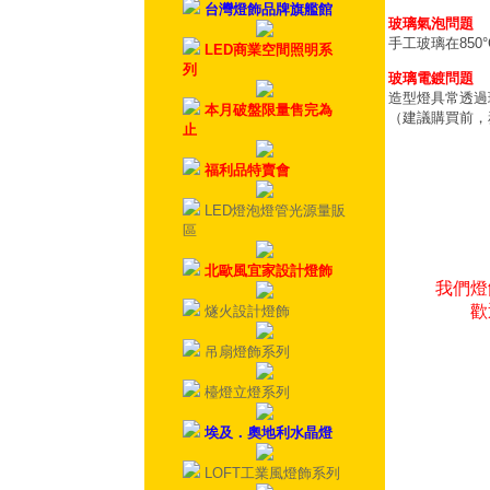
台灣燈飾品牌旗艦館
玻璃氣泡問題
手工玻璃在85
LED商業空間照明系
列
玻璃電鍍問題
造型燈具常透過
本月破盤限量售完為
（建議購買前，
止
福利品特賣會
LED燈泡燈管光源量販
區
北歐風宜家設計燈飾
我們燈
歡
燧火設計燈飾
吊扇燈飾系列
檯燈立燈系列
埃及．奧地利水晶燈
LOFT工業風燈飾系列