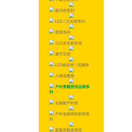
吸頂燈系列
LED / 日光燈系列
壁燈系列
日式原木和室燈
廟宇宮燈
LED鏡前燈 / 照圖燈
人體感應燈
戶外景觀照明品牌系
列
太陽能戶外燈
戶外地底燈投射燈系
列
庭園景觀造景燈