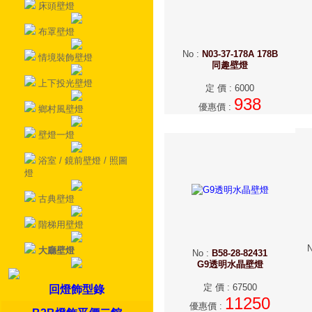
床頭壁燈
布罩壁燈
No
:
N03-37-178A 178B
情境裝飾壁燈
同趣壁燈
上下投光壁燈
定 價
:
6000
938
優惠價
:
鄉村風壁燈
壁燈一燈
浴室 / 鏡前壁燈 / 照圖
燈
古典壁燈
階梯用壁燈
大廳壁燈
No
:
B58-28-82431
G9透明水晶壁燈
定 價
:
67500
回燈飾型錄
11250
優惠價
: