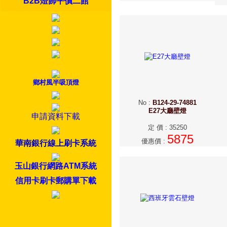
B2B燈飾平價二館
鄉村風半吸頂燈
No
:
B124-29-74881
E27大廳壁燈
申請資料下載
定 價
:
35250
5875
優惠價
:
華南銀行線上刷卡系統
玉山銀行網路ATM系統
信用卡刷卡郵購單下載