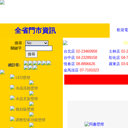
全省門市資訊
歡迎電
全省門市
│
社
搜尋
:
關鍵字
:
台北店
02-23460958
士林店
02-
台中店
04-23289158
彰化店
04-
恆春店
08-8896626
羅東店
03-
總訪客:
金馬澎店
07-7191023
LED壁燈
水晶流梳壁燈
水晶支架壁燈
複刻版壁燈
調整型多功能壁燈