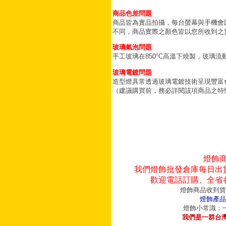
商品色差問題
商品皆為實品拍攝，每台螢幕與手機會
不同，商品實際之顏色皆以您所收到之
玻璃氣泡問題
手工玻璃在850°C高溫下燒製，玻璃
玻璃電鍍問題
造型燈具常透過玻璃電鍍技術呈現豐富
（建議購買前，務必詳閱該項商品之特
燈飾
我們燈飾批發倉庫每日出
歡迎電話訂購、全省
燈飾商品收到貨
燈飾產品
燈飾小常識：一
我們是一群台