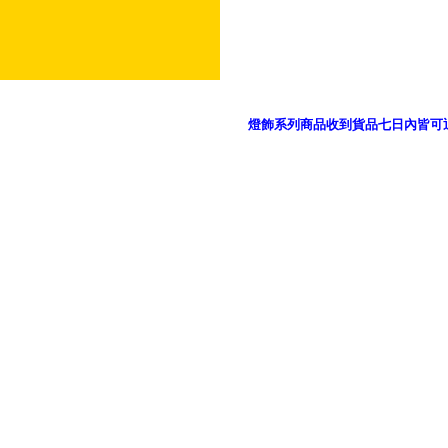
燈飾系列商品收到貨品七日內皆可
御品科技、YP燈飾網版權所有 c 2011 