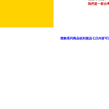
我們是一群台
燈飾系列商品收到貨品七日內皆可
御品科技、YP燈飾網版權所有 c 2011 