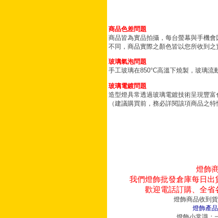
商品色差問題
商品皆為實品拍攝，每台螢幕與手機會
不同，商品實際之顏色皆以您所收到之
玻璃氣泡問題
手工玻璃在850°C高溫下燒製，玻璃
玻璃電鍍問題
造型燈具常透過玻璃電鍍技術呈現豐富
（建議購買前，務必詳閱該項商品之特
燈飾
我們燈飾批發倉庫每日出
歡迎電話訂購、全省
燈飾商品收到貨
燈飾產品
燈飾小常識：一