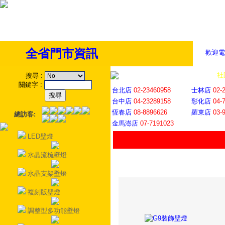
全省門市資訊
歡迎電
全省門市
│
社
搜尋
:
關鍵字
:
台北店
02-23460958
士林店
02-
台中店
04-23289158
彰化店
04-
恆春店
08-8896626
羅東店
03-
總訪客:
金馬澎店
07-7191023
LED壁燈
水晶流梳壁燈
水晶支架壁燈
複刻版壁燈
調整型多功能壁燈