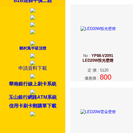
B2B燈飾平價二館
鄉村風半吸頂燈
No
:
YP88-V2091
LED20W投光壁燈
申請資料下載
定 價
:
5120
800
優惠價
:
華南銀行線上刷卡系統
玉山銀行網路ATM系統
信用卡刷卡郵購單下載