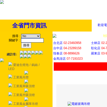
全省門市資訊
歡迎電
全省門市
│
社
搜尋
:
關鍵字
:
台北店
02-23460958
士林店
02-
台中店
04-23289158
彰化店
04-
恆春店
08-8896626
羅東店
03-
總訪客:
金馬澎店
07-7191023
愛迪生燈泡 / 鎢絲 /
LED
工業風吊燈
工業風單吸頂燈
工業風半吸頂燈
工業風金屬單吊燈