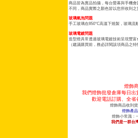
商品皆為實品拍攝，每台螢幕與手機會
不同，商品實際之顏色皆以您所收到之
玻璃氣泡問題
手工玻璃在850°C高溫下燒製，玻璃
玻璃電鍍問題
造型燈具常透過玻璃電鍍技術呈現豐富
（建議購買前，務必詳閱該項商品之特
燈飾
我們燈飾批發倉庫每日出
歡迎電話訂購、全省
燈飾商品收到貨
燈飾產品
燈飾小常識：一
我們是一群台