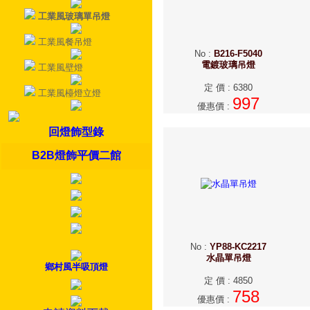
工業風玻璃單吊燈
工業風餐吊燈
No
:
B216-F5040
電鍍玻璃吊燈
工業風壁燈
定 價
:
6380
工業風檯燈立燈
997
優惠價
:
回燈飾型錄
B2B燈飾平價二館
No
:
YP88-KC2217
水晶單吊燈
鄉村風半吸頂燈
定 價
:
4850
758
優惠價
: