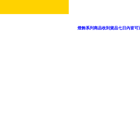
燈飾系列商品收到貨品七日內皆可
御品科技、YP燈飾網版權所有 c 2011 