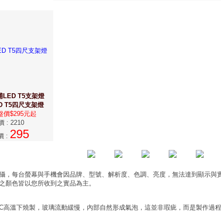
LED T5支架燈
D T5四尺支架燈
價$295元起
價
:
2210
295
價
:
攝，每台螢幕與手機會因品牌、型號、解析度、色調、亮度，無法達到顯示與
之顏色皆以您所收到之實品為主。
0°C高溫下燒製，玻璃流動緩慢，內部自然形成氣泡，這並非瑕疵，而是製作過