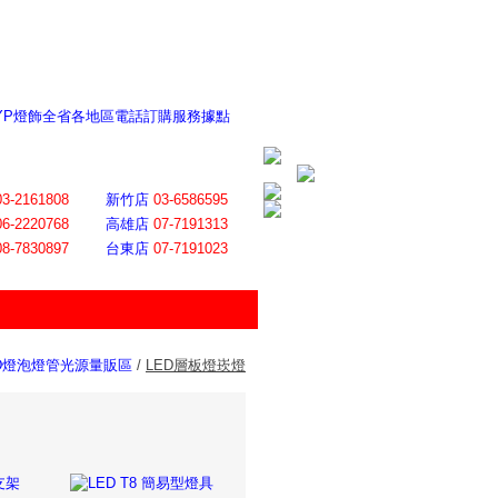
 YP燈飾全省各地區電話訂購服務據點
ite日誌 感謝莊記者熱情介紹
│
會員登入
│
回首頁
│
加入最愛
03-2161808
新竹店
03-6586595
06-2220768
高雄店
07-7191313
08-7830897
台東店
07-7191023
ED燈泡燈管光源量販區
/
LED層板燈崁燈