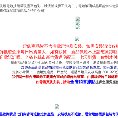
玻璃電鍍技術呈現豐富色彩，以液體成膜工法為主，電鍍玻璃成品可能有些微
務必詳閱該項商品之特性介紹）
燈飾商品皆不含省電燈泡及安裝、如需安裝請洽各
飾批發倉庫每日出貨量大、如有缺貨、新品供應不上請您原諒喔
迎電話訂購、全省各縣市新竹貨運宅配三、七天到貨、貨到才付
燈飾商品收到貨品七日內皆可退換、安裝後恕不退換、退貨燈飾需原包
燈飾產品皆是實品拍照如有色差以實品燈飾顏色為主、如有退貨
燈飾小常識：一個燈泡適用一坪空間 選購吊燈天花板高度 300~32
我們是一群台灣燈飾工廠組合而成的燈飾批發商、由傳統燈飾目錄轉投
全省銷售據點
如需購買及安裝，請洽
提供您優質服
產品型錄
｜
銷售據點
｜
客服
品收到貨品七日內皆可退換燈飾產品、安裝後恕不退換、退貨燈飾需原包裝寄