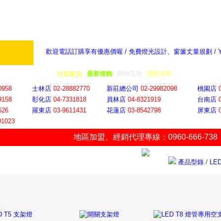
歡迎電話訂購享有優惠價喔 / 免費燈光設計、窗簾丈量規劃 /
奇摩新聞：選對燈飾居家氣氛大提升
隨意窩 Xu
全省門市
│
社區配合
│
最新燈飾
│
購物流程
│
選購清單
│
購物車
│
聯絡YP
0958
士林店
02-28882770
新莊總公司
02-29982098
桃園店
9158
彰化店
04-73318
18
員林店
04-8321919
台南店
626
羅東店
03-9611431
花蓮店
03-8542798
屏東店
91023
地區加盟
、
經銷代理專線：0960-666-738
產品型錄
/
L