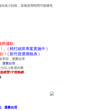
漏光或小刮痕，並隨使用時間可能褪色
服務據點
！。(
精打細算專案實施中
)
款！(
新竹貨運價格表
)
裝寄回、運費自理
、運費自理
0公分以上較適合喔
資經營YP燈飾網
務
意見
｜
招商專區
｜
網站首頁
｜
我的最愛
回、運費自理