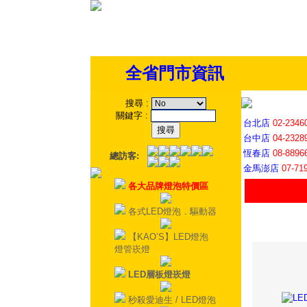
全省門市資訊
搜尋
:
關鍵字
:
台北店
02-2346
台中店
04-2328
恆春店
08-8896
總訪客:
金馬澎店
07-71
各大品牌燈泡特價區
各式LED燈泡．驅動器
【KAO’S】LED燈泡
燈管崁燈
LED層板燈崁燈
秒殺愛迪生 / LED燈泡