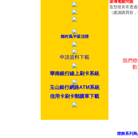
玻璃電鍍問題
造型燈具常透過
（建議購買前，
鄉村風半吸頂燈
申請資料下載
我們燈
歡
華南銀行線上刷卡系統
玉山銀行網路ATM系統
信用卡刷卡郵購單下載
燈飾系列商