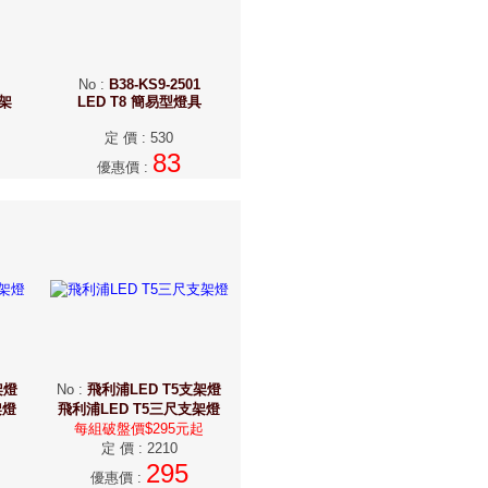
No
:
B38-KS9-2501
支架
LED T8 簡易型燈具
定 價
:
530
83
優惠價
:
架燈
No
:
飛利浦LED T5支架燈
架燈
飛利浦LED T5三尺支架燈
每組破盤價$295元起
定 價
:
2210
295
優惠價
: