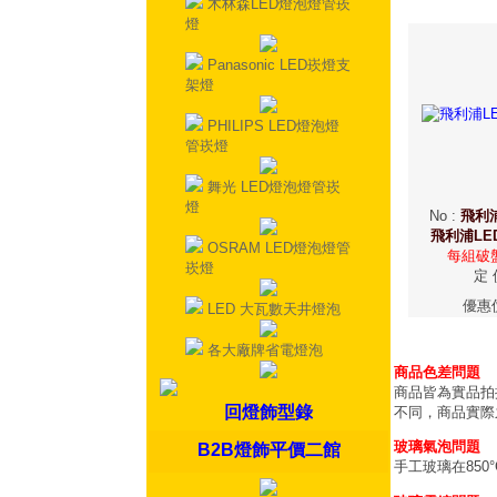
木林森LED燈泡燈管崁
燈
Panasonic LED崁燈支
架燈
PHILIPS LED燈泡燈
管崁燈
舞光 LED燈泡燈管崁
燈
No
:
飛利浦
飛利浦LE
OSRAM LED燈泡燈管
每組破盤
崁燈
定 
優惠
LED 大瓦數天井燈泡
各大廠牌省電燈泡
商品色差問題
商品皆為實品拍
回燈飾型錄
不同，商品實際
玻璃氣泡問題
B2B燈飾平價二館
手工玻璃在85