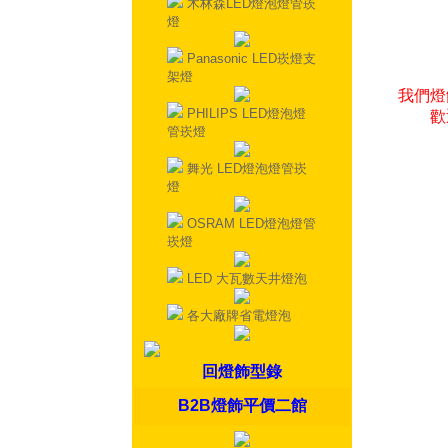
木林森LED燈泡燈管崁
燈
Panasonic LED崁燈支
架燈
我們燈
PHILIPS LED燈泡燈
歡
管崁燈
舞光 LED燈泡燈管崁
燈
OSRAM LED燈泡燈管
崁燈
LED 大瓦數天井燈泡
各大廠牌省電燈泡
回燈飾型錄
B2B燈飾平價二館