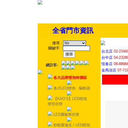
全省門市資訊
搜尋
:
關鍵字
:
台北店
02-2346
台中店
04-2328
恆春店
08-8896
總訪客:
金馬澎店
07-71
各大品牌燈泡特價區
各式LED燈泡．驅動器
【KAO’S】LED燈泡
燈管崁燈
LED層板燈崁燈
秒殺愛迪生 / LED燈泡