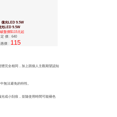
:
億光LED 9.5W
光LED 9.5W
破盤價$115元起
定 價
:
640
115
優惠價
:
實體完全相同，加上因個人主觀期望認知
程中無法避免的特性。
漏光或小刮痕，並隨使用時間可能褪色