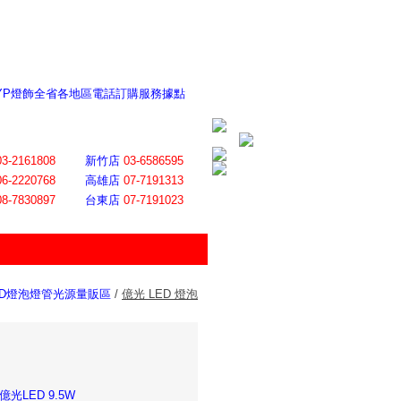
 YP燈飾全省各地區電話訂購服務據點
ite日誌 感謝莊記者熱情介紹
│
會員登入
│
回首頁
│
加入最愛
03-2161808
新竹店
03-6586595
06-2220768
高雄店
07-7191313
08-7830897
台東店
07-7191023
ED燈泡燈管光源量販區
/
億光 LED 燈泡