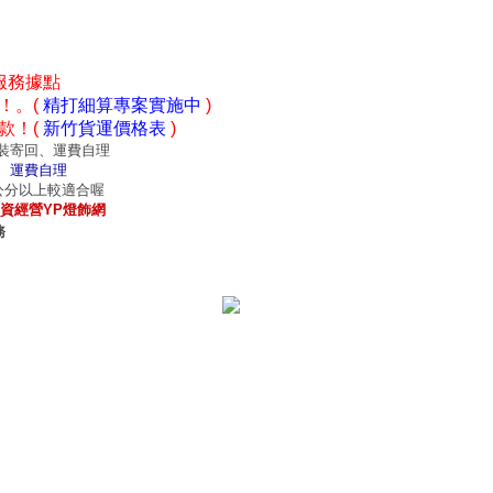
服務據點
！。(
精打細算專案實施中
)
款！(
新竹貨運價格表
)
裝寄回、運費自理
、運費自理
0公分以上較適合喔
資經營YP燈飾網
務