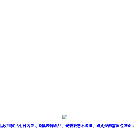
產品型錄
｜
銷售據點
｜
客服
品收到貨品七日內皆可退換燈飾產品、安裝後恕不退換、退貨燈飾需原包裝寄