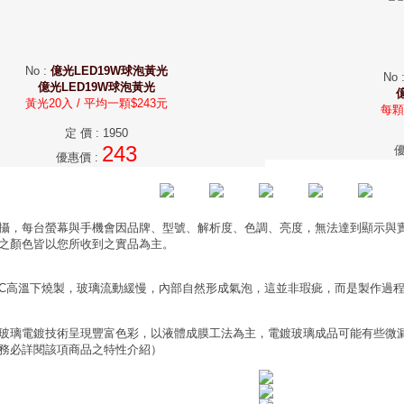
No
:
億光LED19W球泡黃光
No
億光LED19W球泡黃光
億
黃光20入 / 平均一顆$243元
每顆
定 價
:
1950
243
優惠價
:
攝，每台螢幕與手機會因品牌、型號、解析度、色調、亮度，無法達到顯示與
之顏色皆以您所收到之實品為主。
0°C高溫下燒製，玻璃流動緩慢，內部自然形成氣泡，這並非瑕疵，而是製作過
玻璃電鍍技術呈現豐富色彩，以液體成膜工法為主，電鍍玻璃成品可能有些微
務必詳閱該項商品之特性介紹）