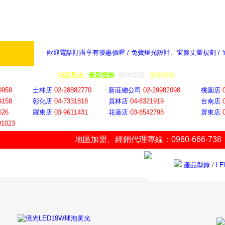
歡迎電話訂購享有優惠價喔 / 免費燈光設計、窗簾丈量規劃 /
奇摩新聞：選對燈飾居家氣氛大提升
隨意窩 Xu
全省門市
│
社區配合
│
最新燈飾
│
購物流程
│
選購清單
│
購物車
│
聯絡YP
0958
士林店
02-28882770
新莊總公司
02-29982098
桃園店
9158
彰化店
04-73318
18
員林店
04-8321919
台南店
626
羅東店
03-9611431
花蓮店
03-8542798
屏東店
91023
地區加盟
、
經銷代理專線：0960-666-738
產品型錄
/
L