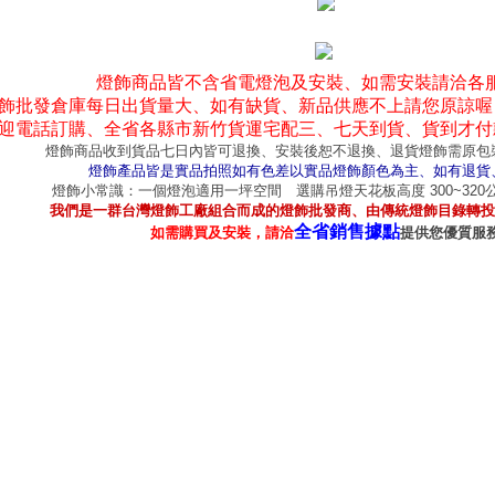
燈飾商品皆不含省電燈泡及安裝、如需安裝請洽各
飾批發倉庫每日出貨量大、如有缺貨、新品供應不上請您原諒喔
迎電話訂購、全省各縣市新竹貨運宅配三、七天到貨、貨到才付
燈飾商品收到貨品七日內皆可退換、安裝後恕不退換、退貨燈飾需原包
燈飾產品皆是實品拍照如有色差以實品燈飾顏色為主、如有退貨
燈飾小常識：一個燈泡適用一坪空間 選購吊燈天花板高度 300~32
我們是一群台灣燈飾工廠組合而成的燈飾批發商、由傳統燈飾目錄轉投
全省銷售據點
如需購買及安裝，請洽
提供您優質服