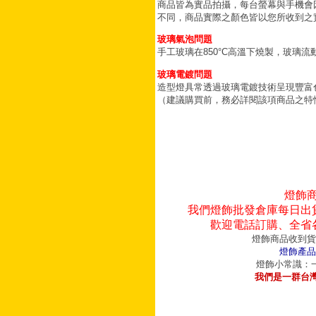
商品皆為實品拍攝，每台螢幕與手機會
不同，商品實際之顏色皆以您所收到之
玻璃氣泡問題
手工玻璃在850°C高溫下燒製，玻璃
玻璃電鍍問題
造型燈具常透過玻璃電鍍技術呈現豐富
（建議購買前，務必詳閱該項商品之特
燈飾
我們燈飾批發倉庫每日出
歡迎電話訂購、全省
燈飾商品收到貨
燈飾產品
燈飾小常識：一
我們是一群台