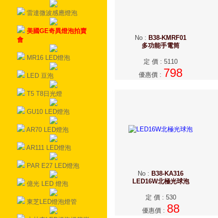
雷達微波感應燈泡
美國GE奇異燈泡拍賣
No
:
B38-KMRF01
會
多功能手電筒
MR16 LED燈泡
定 價
:
5110
798
優惠價
:
LED 豆泡
T5 T8日光燈
GU10 LED燈泡
AR70 LED燈泡
AR111 LED燈泡
PAR E27 LED燈泡
No
:
B38-KA316
LED16W北極光球泡
億光 LED 燈泡
定 價
:
530
東芝LED燈泡燈管
88
優惠價
: