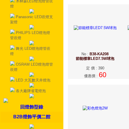
木林森LED燈泡燈管崁
燈
Panasonic LED崁燈支
架燈
PHILIPS LED燈泡燈
管崁燈
舞光 LED燈泡燈管崁
燈
No
:
B38-KA208
節能標章LED7.5W球泡
OSRAM LED燈泡燈管
定 價
:
390
崁燈
60
優惠價
:
LED 大瓦數天井燈泡
各大廠牌省電燈泡
回燈飾型錄
B2B燈飾平價二館