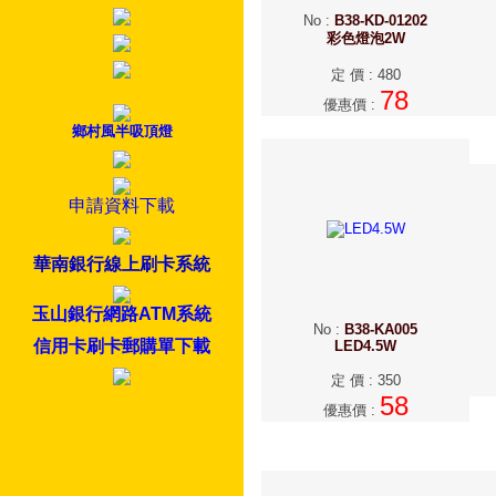
No
:
B38-KD-01202
彩色燈泡2W
定 價
:
480
78
優惠價
:
鄉村風半吸頂燈
申請資料下載
華南銀行線上刷卡系統
玉山銀行網路ATM系統
No
:
B38-KA005
信用卡刷卡郵購單下載
LED4.5W
定 價
:
350
58
優惠價
: