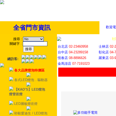
全省門市資訊
歡迎電
全省門市
│
社
搜尋
:
關鍵字
:
台北店
02-23460958
士林店
02-
台中店
04-23289158
彰化店
04-
恆春店
08-8896626
羅東店
03-
總訪客:
金馬澎店
07-7191023
各大品牌燈泡特價區
各式LED燈泡．驅動器
【KAO’S】LED燈泡
燈管崁燈
LED層板燈崁燈
秒殺愛迪生 / LED燈泡