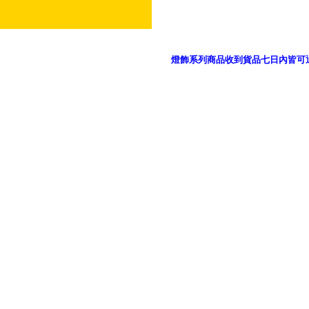
燈飾系列商品收到貨品七日內皆可
御品科技、YP燈飾網版權所有 c 2011 