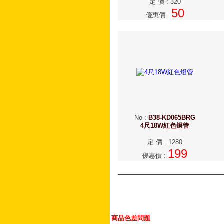
定 價
:
320
50
優惠價
:
No
:
B38-KD065BRG
4尺18W紅色燈管
定 價
:
1280
199
優惠價
:
商品色差問題