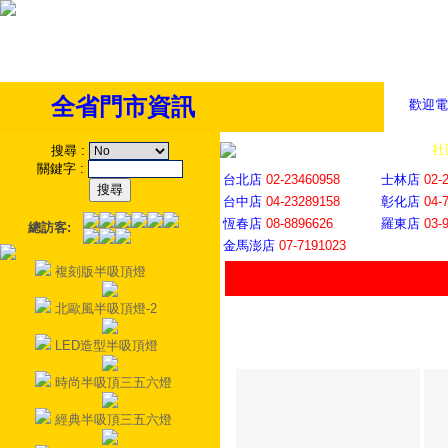
全省門市資訊
歡迎電
全省門市
│
社
搜尋
:
關鍵字
:
台北店
02-23460958
士林店
02-
台中店
04-23289158
彰化店
04-
恆春店
08-8896626
羅東店
03-
總訪客:
金馬澎店
07-7191023
複刻版半吸頂燈
北歐風半吸頂燈-2
LED造型半吸頂燈
時尚半吸頂三五六燈
經典半吸頂三五六燈