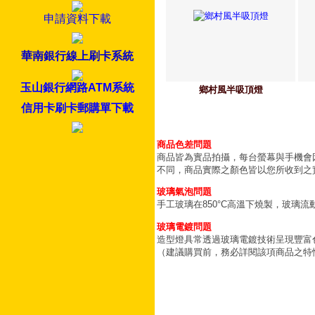
申請資料下載
華南銀行線上刷卡系統
玉山銀行網路ATM系統
鄉村風半吸頂燈
信用卡刷卡郵購單下載
商品色差問題
商品皆為實品拍攝，每台螢幕與手機會
不同，商品實際之顏色皆以您所收到之
玻璃氣泡問題
手工玻璃在850°C高溫下燒製，玻璃
玻璃電鍍問題
造型燈具常透過玻璃電鍍技術呈現豐富
（建議購買前，務必詳閱該項商品之特