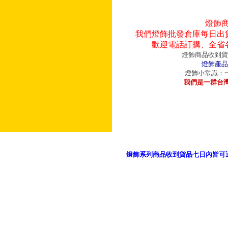
燈飾
我們燈飾批發倉庫每日出
歡迎電話訂購、全省
燈飾商品收到貨
燈飾產品
燈飾小常識：一
我們是一群台
燈飾系列商品收到貨品七日內皆可
御品科技、YP燈飾網版權所有 c 2011 