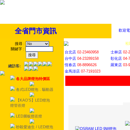
全省門市資訊
歡迎電
全省門市
│
社
搜尋
:
關鍵字
:
台北店
02-23460958
士林店
02-
台中店
04-23289158
彰化店
04-
恆春店
08-8896626
羅東店
03-
總訪客:
金馬澎店
07-7191023
各大品牌燈泡特價區
各式LED燈泡．驅動器
【KAO’S】LED燈泡
燈管崁燈
LED層板燈崁燈
秒殺愛迪生 / LED燈泡