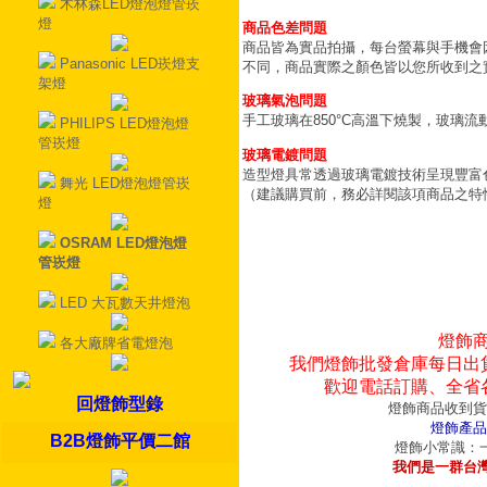
木林森LED燈泡燈管崁
燈
商品色差問題
商品皆為實品拍攝，每台螢幕與手機會
Panasonic LED崁燈支
不同，商品實際之顏色皆以您所收到之
架燈
玻璃氣泡問題
手工玻璃在850°C高溫下燒製，玻璃
PHILIPS LED燈泡燈
管崁燈
玻璃電鍍問題
造型燈具常透過玻璃電鍍技術呈現豐富
舞光 LED燈泡燈管崁
（建議購買前，務必詳閱該項商品之特
燈
OSRAM LED燈泡燈
管崁燈
LED 大瓦數天井燈泡
燈飾
各大廠牌省電燈泡
我們燈飾批發倉庫每日出
歡迎電話訂購、全省
回燈飾型錄
燈飾商品收到貨
燈飾產品
B2B燈飾平價二館
燈飾小常識：一
我們是一群台