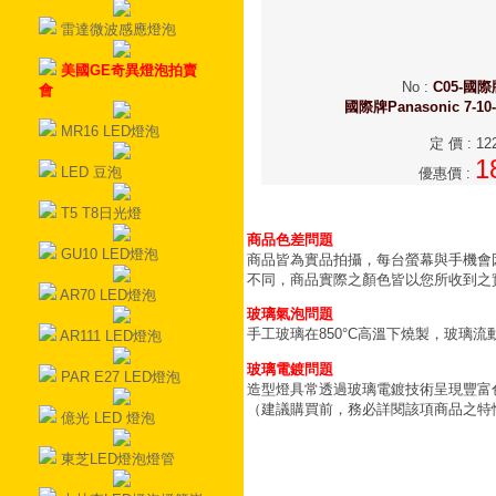
雷達微波感應燈泡
美國GE奇異燈泡拍賣
No
:
C05-國
會
國際牌Panasonic 7-10
MR16 LED燈泡
定 價
:
12
1
LED 豆泡
優惠價
:
T5 T8日光燈
商品色差問題
GU10 LED燈泡
商品皆為實品拍攝，每台螢幕與手機會
不同，商品實際之顏色皆以您所收到之
AR70 LED燈泡
玻璃氣泡問題
手工玻璃在850°C高溫下燒製，玻璃
AR111 LED燈泡
玻璃電鍍問題
PAR E27 LED燈泡
造型燈具常透過玻璃電鍍技術呈現豐富
（建議購買前，務必詳閱該項商品之特
億光 LED 燈泡
東芝LED燈泡燈管