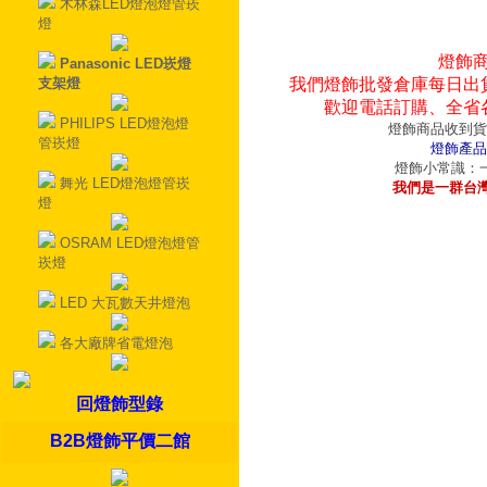
木林森LED燈泡燈管崁
燈
燈飾
Panasonic LED崁燈
支架燈
我們燈飾批發倉庫每日出
歡迎電話訂購、全省
PHILIPS LED燈泡燈
燈飾商品收到貨
管崁燈
燈飾產品
燈飾小常識：一
舞光 LED燈泡燈管崁
我們是一群台
燈
OSRAM LED燈泡燈管
崁燈
LED 大瓦數天井燈泡
各大廠牌省電燈泡
回燈飾型錄
B2B燈飾平價二館