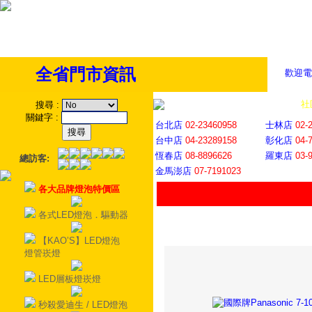
全省門市資訊
歡迎電
全省門市
│
社
搜尋
:
關鍵字
:
台北店
02-23460958
士林店
02-
台中店
04-23289158
彰化店
04-
恆春店
08-8896626
羅東店
03-
總訪客:
金馬澎店
07-7191023
各大品牌燈泡特價區
各式LED燈泡．驅動器
【KAO’S】LED燈泡
燈管崁燈
LED層板燈崁燈
秒殺愛迪生 / LED燈泡