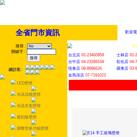
全省門市資訊
歡迎電
全省門市
│
社
搜尋
:
關鍵字
:
台北店
02-23460958
士林店
02-
台中店
04-23289158
彰化店
04-
恆春店
08-8896626
羅東店
03-
總訪客:
金馬澎店
07-7191023
LED壁燈
水晶流梳壁燈
水晶支架壁燈
複刻版壁燈
調整型多功能壁燈