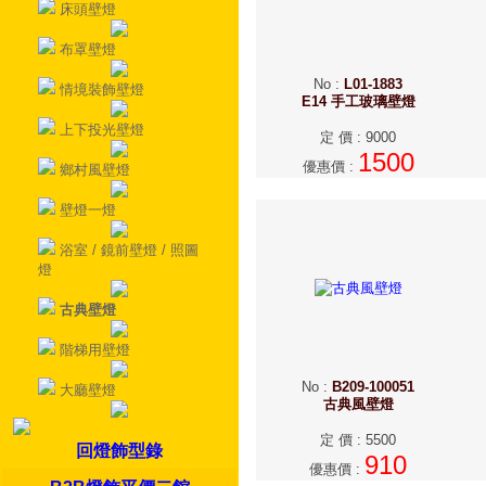
床頭壁燈
布罩壁燈
No
:
L01-1883
情境裝飾壁燈
E14 手工玻璃壁燈
上下投光壁燈
定 價
:
9000
1500
優惠價
:
鄉村風壁燈
壁燈一燈
浴室 / 鏡前壁燈 / 照圖
燈
古典壁燈
階梯用壁燈
No
:
B209-100051
大廳壁燈
古典風壁燈
定 價
:
5500
回燈飾型錄
910
優惠價
: