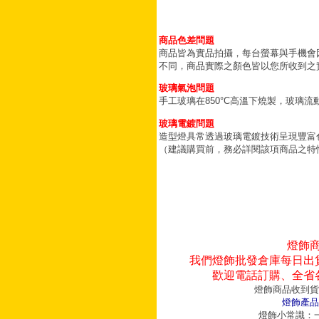
商品色差問題
商品皆為實品拍攝，每台螢幕與手機會
不同，商品實際之顏色皆以您所收到之
玻璃氣泡問題
手工玻璃在850°C高溫下燒製，玻璃
玻璃電鍍問題
造型燈具常透過玻璃電鍍技術呈現豐富
（建議購買前，務必詳閱該項商品之特
燈飾
我們燈飾批發倉庫每日出
歡迎電話訂購、全省
燈飾商品收到貨
燈飾產品
燈飾小常識：一