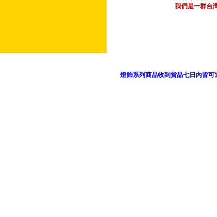
我們是一群台
燈飾系列商品收到貨品七日內皆可
御品科技、YP燈飾網版權所有 c 2011 