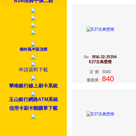
B2B燈飾平價二館
鄉村風半吸頂燈
No
:
B56-32-35354
E27古典壁燈
申請資料下載
定 價
:
5040
840
優惠價
:
華南銀行線上刷卡系統
玉山銀行網路ATM系統
信用卡刷卡郵購單下載