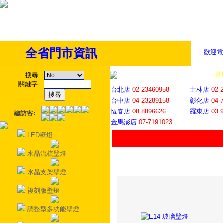
全省門市資訊
歡迎電
全省門市
│
社
搜尋
:
關鍵字
:
台北店
02-23460958
士林店
02-
台中店
04-23289158
彰化店
04-
恆春店
08-8896626
羅東店
03-
總訪客:
金馬澎店
07-7191023
LED壁燈
水晶流梳壁燈
水晶支架壁燈
複刻版壁燈
調整型多功能壁燈