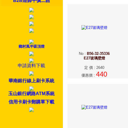
B2B燈飾平價二館
鄉村風半吸頂燈
No
:
B56-32-35336
E27玻璃壁燈
申請資料下載
定 價
:
2640
440
優惠價
:
華南銀行線上刷卡系統
玉山銀行網路ATM系統
信用卡刷卡郵購單下載