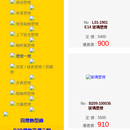
床頭壁燈
布罩壁燈
No
:
L01-1901
情境裝飾壁燈
E14 玻璃壁燈
上下投光壁燈
定 價
:
5400
900
優惠價
:
鄉村風壁燈
壁燈一燈
浴室 / 鏡前壁燈 / 照圖
燈
古典壁燈
階梯用壁燈
No
:
B209-100036
大廳壁燈
玻璃壁燈
定 價
:
5500
回燈飾型錄
910
優惠價
: