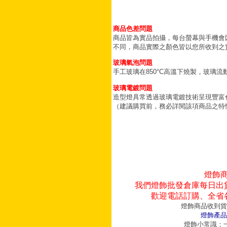
商品色差問題
商品皆為實品拍攝，每台螢幕與手機會
不同，商品實際之顏色皆以您所收到之
玻璃氣泡問題
手工玻璃在850°C高溫下燒製，玻璃
玻璃電鍍問題
造型燈具常透過玻璃電鍍技術呈現豐富
（建議購買前，務必詳閱該項商品之特
燈飾
我們燈飾批發倉庫每日出
歡迎電話訂購、全省
燈飾商品收到貨
燈飾產品
燈飾小常識：一