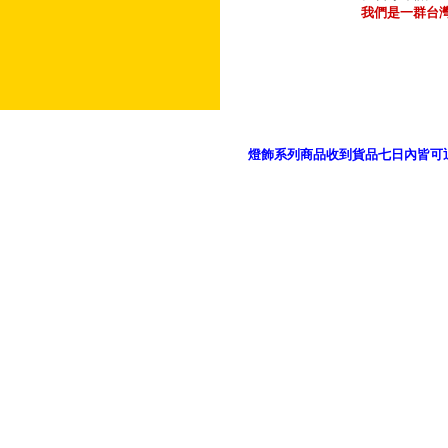
我們是一群台
燈飾系列商品收到貨品七日內皆可
御品科技、YP燈飾網版權所有 c 2011 