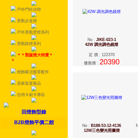
戶外門柱頭燈
景觀步道燈
戶外景觀壁燈系列
No
:
JIKE-023-1
景觀路燈系列
42W 調光調色鏡燈
定 價
:
122370
＊＊聖誕燈大特賣＊
20390
＊
優惠價
:
燈飾吸頂盤零配件
居家裝置藝品
信用卡刷卡專區
回燈飾型錄
B2B燈飾平價二館
No
:
B188-53-12-4136
12W三色變光照圖燈