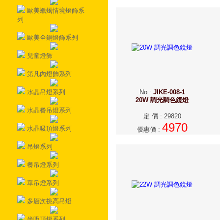
歐美蠟燭情境燈飾系
列
歐美全銅燈飾系列
兒童燈飾
第凡內燈飾系列
水晶吊燈系列
No
:
JIKE-008-1
20W 調光調色鏡燈
水晶餐吊燈系列
定 價
:
29820
4970
水晶吸頂燈系列
優惠價
:
吊燈系列
餐吊燈系列
單吊燈系列
多層次挑高吊燈
半吸頂燈系列