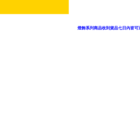
燈飾系列商品收到貨品七日內皆可
御品科技、YP燈飾網版權所有 c 2011 