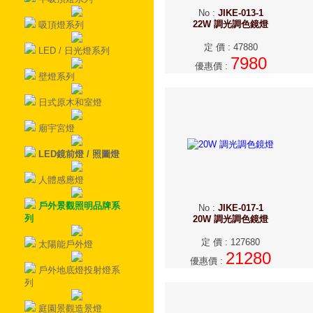
No
:
JIKE-013-1
22W 調光調色鏡燈
吸頂燈系列
定 價
:
47880
LED / 日光燈系列
7980
優惠價
:
壁燈系列
日式原木和室燈
廟宇宮燈
LED鏡前燈 / 照圖燈
人體感應燈
戶外景觀照明品牌系
No
:
JIKE-017-1
列
20W 調光調色鏡燈
定 價
:
127680
太陽能戶外燈
21280
優惠價
:
戶外地底燈投射燈系
列
庭園景觀造景燈