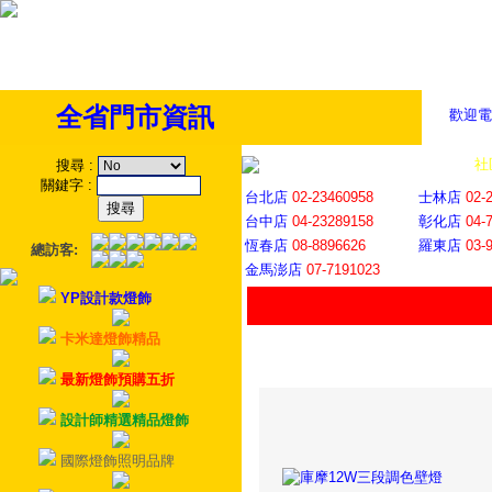
全省門市資訊
歡迎電
全省門市
│
社
搜尋
:
關鍵字
:
台北店
02-23460958
士林店
02-
台中店
04-23289158
彰化店
04-
恆春店
08-8896626
羅東店
03-
總訪客:
金馬澎店
07-7191023
YP設計款燈飾
卡米達燈飾精品
最新燈飾預購五折
設計師精選精品燈飾
國際燈飾照明品牌