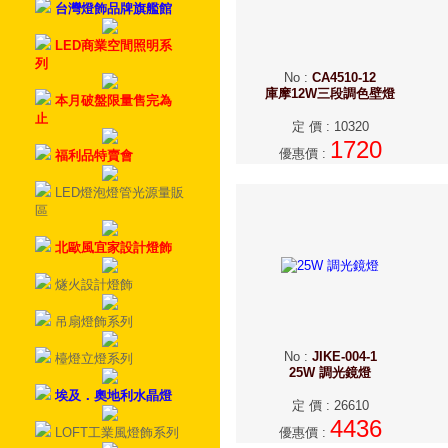
台灣燈飾品牌旗艦館
LED商業空間照明系
列
No
:
CA4510-12
庫摩12W三段調色壁燈
本月破盤限量售完為
止
定 價
:
10320
1720
優惠價
:
福利品特賣會
LED燈泡燈管光源量販
區
北歐風宜家設計燈飾
燧火設計燈飾
吊扇燈飾系列
No
:
JIKE-004-1
檯燈立燈系列
25W 調光鏡燈
埃及．奧地利水晶燈
定 價
:
26610
4436
LOFT工業風燈飾系列
優惠價
: