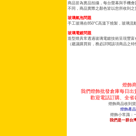
商品皆為實品拍攝，每台螢幕與手機會
不同，商品實際之顏色皆以您所收到之
玻璃氣泡問題
手工玻璃在850°C高溫下燒製，玻璃
玻璃電鍍問題
造型燈具常透過玻璃電鍍技術呈現豐富
（建議購買前，務必詳閱該項商品之特
燈飾
我們燈飾批發倉庫每日出
歡迎電話訂購、全省
燈飾商品收到貨
燈飾產品
燈飾小常識：一
我們是一群台