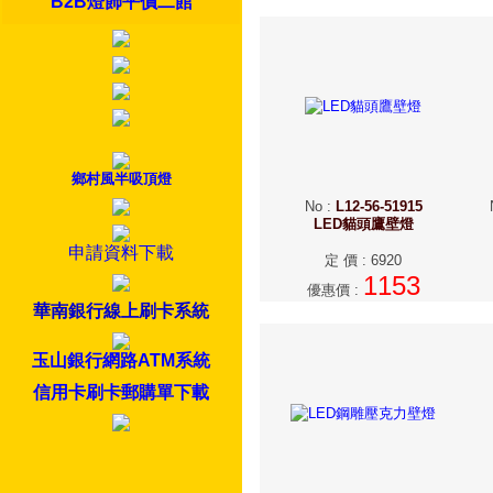
B2B燈飾平價二館
鄉村風半吸頂燈
No
:
L12-56-51915
LED貓頭鷹壁燈
申請資料下載
定 價
:
6920
1153
優惠價
:
華南銀行線上刷卡系統
玉山銀行網路ATM系統
信用卡刷卡郵購單下載