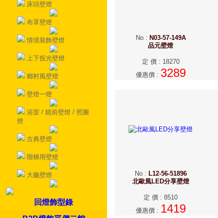
床頭壁燈
布罩壁燈
No
:
N03-57-149A
情境裝飾壁燈
品元壁燈
上下投光壁燈
定 價
:
18270
3289
優惠價
:
鄉村風壁燈
壁燈一燈
浴室 / 鏡前壁燈 / 照圖
燈
古典壁燈
階梯用壁燈
No
:
L12-56-51896
大廳壁燈
北歐風LED分享壁燈
定 價
:
8510
回燈飾型錄
1419
優惠價
: