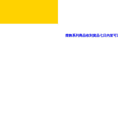
燈飾系列商品收到貨品七日內皆可
御品科技、YP燈飾網版權所有 c 2011 