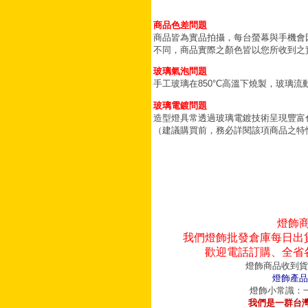
商品色差問題
商品皆為實品拍攝，每台螢幕與手機會
不同，商品實際之顏色皆以您所收到之
玻璃氣泡問題
手工玻璃在850°C高溫下燒製，玻璃
玻璃電鍍問題
造型燈具常透過玻璃電鍍技術呈現豐富
（建議購買前，務必詳閱該項商品之特
燈飾
我們燈飾批發倉庫每日出
歡迎電話訂購、全省
燈飾商品收到貨
燈飾產品
燈飾小常識：一
我們是一群台