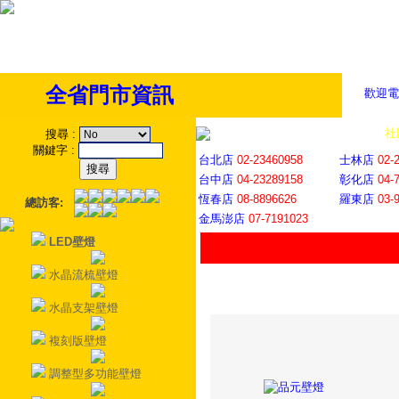
全省門市資訊
歡迎電
全省門市
│
社
搜尋
:
關鍵字
:
台北店
02-23460958
士林店
02-
台中店
04-23289158
彰化店
04-
恆春店
08-8896626
羅東店
03-
總訪客:
金馬澎店
07-7191023
LED壁燈
水晶流梳壁燈
水晶支架壁燈
複刻版壁燈
調整型多功能壁燈