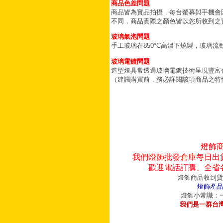
商品色差問題
商品皆為實品拍攝，每台螢幕與手機會
不同，商品實際之顏色皆以您所收到之
玻璃氣泡問題
手工玻璃在850°C高溫下燒製，玻璃
玻璃電鍍問題
造型燈具常透過玻璃電鍍技術呈現豐富
（建議購買前，務必詳閱該項商品之特
燈飾
我們燈飾批發倉庫每日出
歡迎電話訂購、全省
燈飾商品收到貨
燈飾產品
燈飾小常識：一
我們是一群台