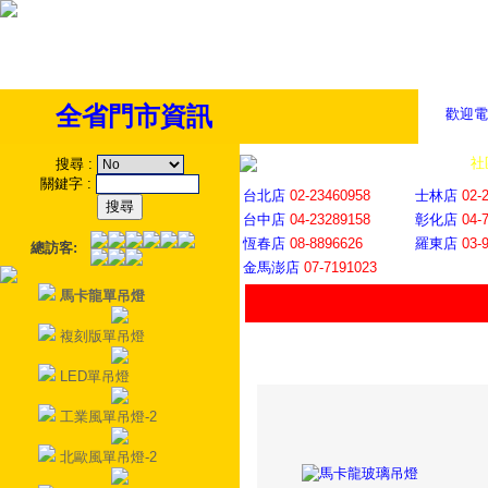
全省門市資訊
歡迎電
全省門市
│
社
搜尋
:
關鍵字
:
台北店
02-23460958
士林店
02-
台中店
04-23289158
彰化店
04-
恆春店
08-8896626
羅東店
03-
總訪客:
金馬澎店
07-7191023
馬卡龍單吊燈
複刻版單吊燈
LED單吊燈
工業風單吊燈-2
北歐風單吊燈-2