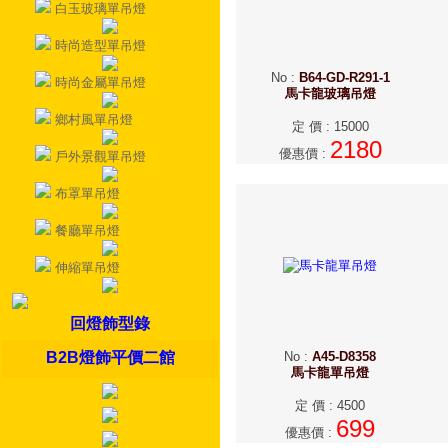
白玉玻璃單吊燈
時尚造型單吊燈
No
:
B64-GD-R291-1
時尚金屬單吊燈
馬卡龍玻璃吊燈
鄉村風單吊燈
定 價
:
15000
2180
優惠價
:
戶外景觀單吊燈
布罩單吊燈
餐廳單吊燈
伸縮單吊燈
回燈飾型錄
B2B燈飾平價二館
No
:
A45-D8358
馬卡龍單吊燈
定 價
:
4500
699
優惠價
: