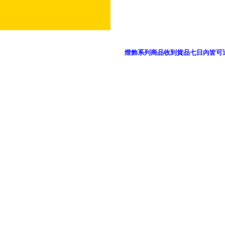
燈飾系列商品收到貨品七日內皆可
御品科技、YP燈飾網版權所有 c 2011 